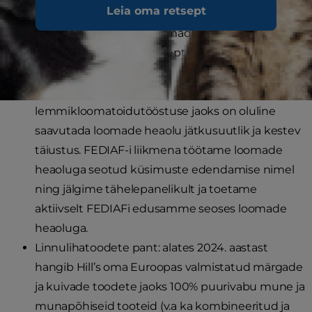
Leia oma retsept
tunnistame, et
viie valdkonnaga
täiustatakse
jätkuvalt kaasaegset loomade heaolu ja töötame
tarnijatega nende kontseptsioonide üle
arutelude kallal.
Tööstuse koostöö: kogu
lemmikloomatoidutööstuse jaoks on oluline
saavutada loomade heaolu jätkusuutlik ja kestev
täiustus. FEDIAF-i liikmena töötame loomade
heaoluga seotud küsimuste edendamise nimel
ning jälgime tähelepanelikult ja toetame
aktiivselt FEDIAFi edusamme seoses loomade
heaoluga.
Linnulihatoodete pant: alates 2024. aastast
hangib Hill’s oma Euroopas valmistatud märgade
ja kuivade toodete jaoks 100% puurivabu mune ja
munapõhiseid tooteid (v.a ka kombineeritud ja