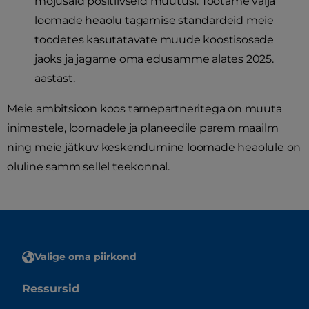
mõjusaid positiivseid muutusi. Töötame välja
loomade heaolu tagamise standardeid meie
toodetes kasutatavate muude koostisosade
jaoks ja jagame oma edusamme alates 2025.
aastast.
Meie ambitsioon koos tarnepartneritega on muuta
inimestele, loomadele ja planeedile parem maailm
ning meie jätkuv keskendumine loomade heaolule on
oluline samm sellel teekonnal.
Valige oma piirkond
Ressursid