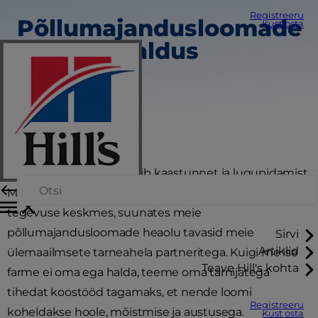
Registreeru
Põllumajandusloomade
Kust osta
heaolu avaldus
Usume, et iga loom väärib kaastunnet ja lugupidamist.
Meie pühendumine loomade heaolule on meie
tegevuse keskmes, suunates meie
põllumajandusloomade heaolu tavasid meie
Sirvi
Artiklid
ülemaailmsete tarneahela partneritega. Kuigi me ise
Teave Hill's kohta
farme ei oma ega halda, teeme oma tarnijatega
tihedat koostööd tagamaks, et nende loomi
Registreeru
koheldakse hoole, mõistmise ja austusega.
Kust osta