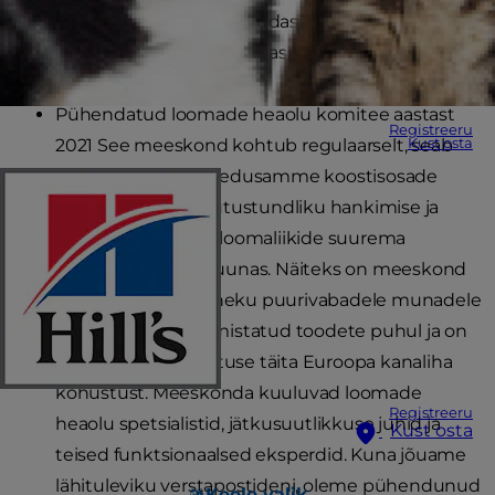
muid meetmeid, et toetada edasisi loomade heaoluga
seotud jõupingutusi, sealhulgas:
Pühendatud loomade heaolu komitee aastast
Registreeru
2021 See meeskond kohtub regulaarselt, seab
Kust osta
eesmärgid ja juhib edusamme koostisosade
läbipaistvuse, vastutustundliku hankimise ja
kõigi kasutatavate loomaliikide suurema
jätkusuutlikkuse suunas. Näiteks on meeskond
saavutanud ülemineku puurivabadele munadele
kõigi Euroopas valmistatud toodete puhul ja on
saavutanud kohustuse täita Euroopa kanaliha
kohustust. Meeskonda kuuluvad loomade
Registreeru
heaolu spetsialistid, jätkusuutlikkuse juhid ja
Kust osta
teised funktsionaalsed eksperdid. Kuna jõuame
lähituleviku verstapostideni, oleme pühendunud
Keele valik