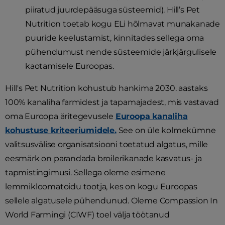
piiratud juurdepääsuga süsteemid). Hill’s Pet
Nutrition toetab kogu ELi hõlmavat munakanade
puuride keelustamist, kinnitades sellega oma
pühendumust nende süsteemide järkjärgulisele
kaotamisele Euroopas.
Hill's Pet Nutrition kohustub hankima 2030. aastaks
100% kanaliha farmidest ja tapamajadest, mis vastavad
oma Euroopa äritegevusele
Euroopa kanaliha
kohustuse kriteeriumidele.
See on üle kolmekümne
valitsusvälise organisatsiooni toetatud algatus, mille
eesmärk on parandada broilerikanade kasvatus- ja
tapmistingimusi. Sellega oleme esimene
lemmikloomatoidu tootja, kes on kogu Euroopas
sellele algatusele pühendunud. Oleme Compassion In
World Farmingi (CIWF) toel välja töötanud