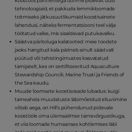
koostöös partneritega uurime pidevalt uusi
tehnoloogiaid, et pakkuda lemmikloomade
toitmiseks jätkusuutlikumaid koostisainete
lahendusi, näiteks fermentatsiooni teel välja
töötatud valke, mis sisaldavad putukavalku.
Säästva päritoluga kalatooted: meie toodete
jaoks hangitud kala pärineb ainult säästvalt
püütud või tehistingimustes kasvatatud
tarnijatelt, kes on sertifitseeritud Aquaculture
Stewardship Councili, Marine Trusti ja Friends of
the Sea kaudu.
Muude loomsete koostisosade lubadus: kuigi
tarneahela muudatuste läbimõeldud elluviimine
võtab aega, on Hill’s pühendunud pidevale
koostööle oma ülemaailmse tarnevõrgustikuga,
et viia loomade humaanses kohtlemises läbi