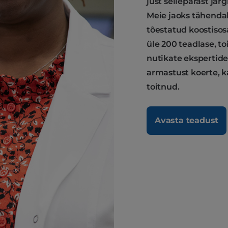
just sellepärast jä
Meie jaoks tähendab 
tõestatud koostisos
üle 200 teadlase, toi
nutikate ekspertide
armastust koerte, k
toitnud.
Avasta teadust