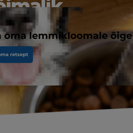
õimalik.
a oma lemmikloomale õige 
oma retsept