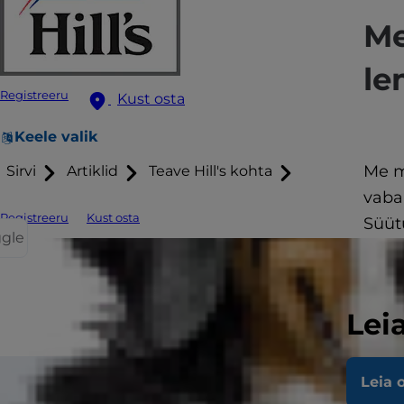
Me
le
Registreeru
Kust osta
Keele valik
Me m
Sirvi
Artiklid
Teave Hill's kohta
vaba
Registreeru
Kust osta
Süüt
ggle
Kõike
— te
lemm
Lei
Sa ol
Leia 