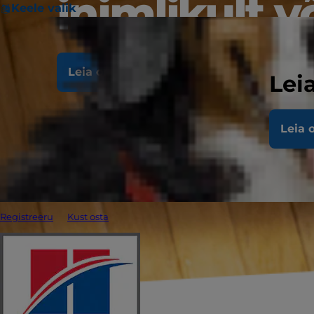
inimlikult v
Keele valik
Leia oma valem
Lei
Leia 
Registreeru
Kust osta