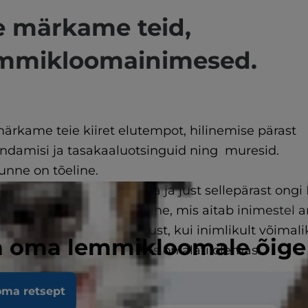
 märkame teid,
mmikloomainimesed.
ärkame teie kiiret elutempot, hilinemise pärast
ndamisi ja tasakaaluotsinguid ning muresid.
unne on tõeline.
 korraga on võimatu teha ja just sellepärast ongi H
aduslikult loodud toitumine, mis aitab inimestel 
ikutele rohkem armastust, kui inimlikult võimali
a oma lemmikloomale õige 
ed kõigest inimene - Hill’s on alati olemas.
oma retsept