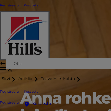
Registreeru
Kust osta
Sirvi
Artiklid
Teave Hill's kohta
Anna rohke
Registreeru
Kust osta
Registreeru
Kust osta