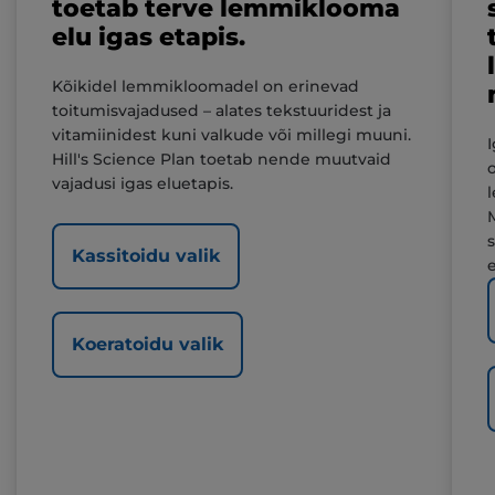
toetab terve lemmiklooma
elu igas etapis.
Kõikidel lemmikloomadel on erinevad
toitumisvajadused – alates tekstuuridest ja
vitamiinidest kuni valkude või millegi muuni.
Hill's Science Plan toetab nende muutvaid
vajadusi igas eluetapis.
Kassitoidu valik
Koeratoidu valik