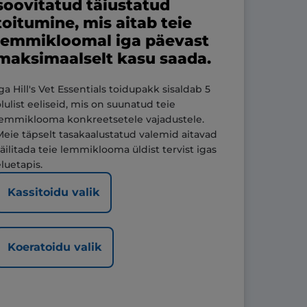
soovitatud täiustatud
toitumine, mis aitab teie
lemmikloomal iga päevast
maksimaalselt kasu saada.
Iga Hill's Vet Essentials toidupakk sisaldab 5
olulist eeliseid, mis on suunatud teie
lemmiklooma konkreetsetele vajadustele.
Meie täpselt tasakaalustatud valemid aitavad
säilitada teie lemmiklooma üldist tervist igas
eluetapis.
Kassitoidu valik
Koeratoidu valik