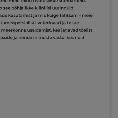
rgime meie toidu teaduslikke standardeid.
see põhjalikke kliinilisi uuringuid,
ade kasutamist ja mis kõige tähtsam – meie
tumisspetsialisti, veterinaari ja teiste
 meeskonna usaldamist, kes jagavad tõelist
asside ja nende inimeste vastu, kes neid