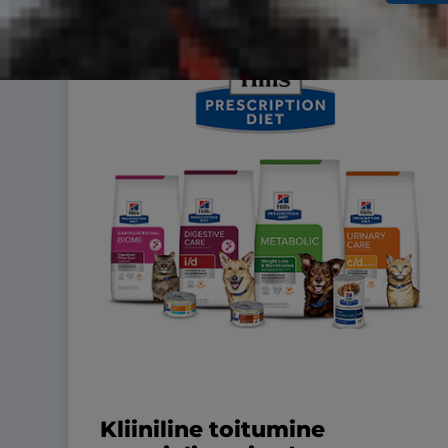
Kliiniline toitumine