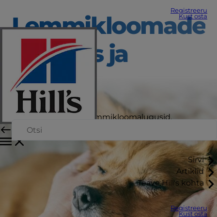
Registreeru
Lemmikloomade
Kust osta
hooldus ja
heaolu
Siit leiate uusimaid lemmikloomalugusid,
uudiseid, näpunäiteid ja nõuandeid.
Sirvi
Artiklid
Teave Hill's kohta
Registreeru
Kust osta