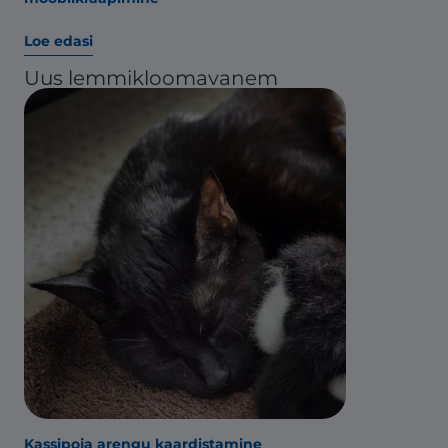
Loe edasi
Uus lemmikloomavanem
Kassipoja arengu kaardistamine