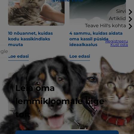
Sirvi
Artiklid
Teave Hill's kohta
10 nõuannet, kuidas
4 sammu, kuidas aidata
kodu kassikindlaks
oma kassil püsida
Registreeru
muuta
ideaalkaalus
Kust osta
ggle
Loe edasi
Loe edasi
Leia oma
lemmikloomale õige
toit