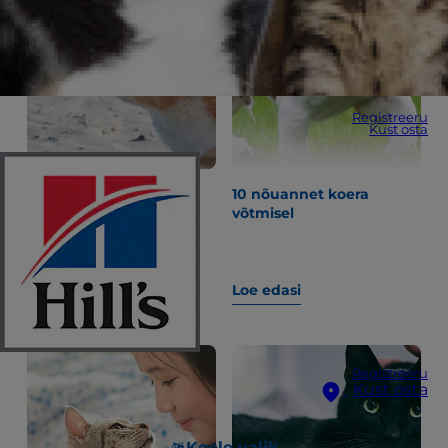
Registreeru
Kust osta
"Miks mu koera kõht on
10 nõuannet koera
kinni?" ja teised
võtmisel
küsimused seedimise
kohta.
Loe edasi
Loe edasi
Registreeru
Kust osta
Keele valik