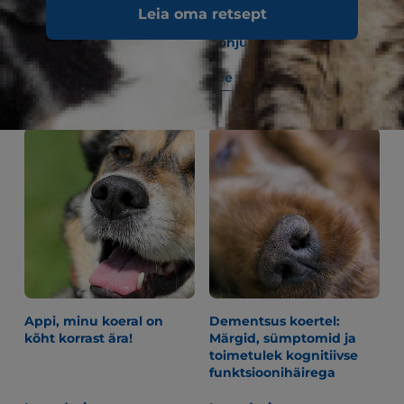
5 nõuannet, kuidas
Alopeetsia & karvade
Leia oma retsept
lõpetada kasside
väljalangemine koertel
mööblikraapimine
Põhjused & ravi
Loe edasi
Loe edasi
Appi, minu koeral on
Dementsus koertel:
kõht korrast ära!
Märgid, sümptomid ja
toimetulek kognitiivse
funktsioonihäirega