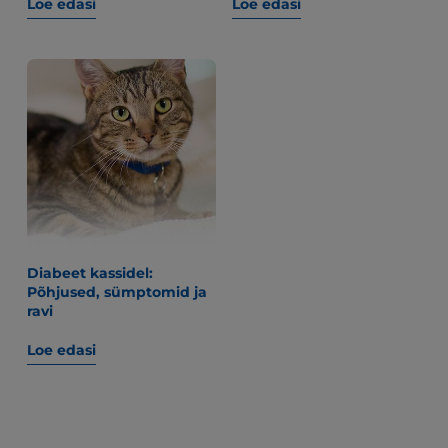
Loe edasi
Loe edasi
Diabeet kassidel:
Põhjused, sümptomid ja
ravi
Loe edasi