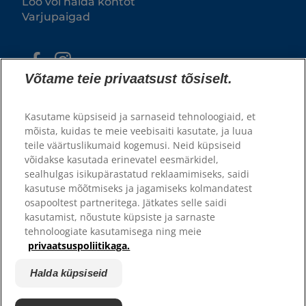
Loo või halda kontot
Varjupaigad
Võtame teie privaatsust tõsiselt.
Kasutame küpsiseid ja sarnaseid tehnoloogiaid, et
mõista, kuidas te meie veebisaiti kasutate, ja luua
teile väärtuslikumaid kogemusi. Neid küpsiseid
võidakse kasutada erinevatel eesmärkidel,
sealhulgas isikupärastatud reklaamimiseks, saidi
kasutuse mõõtmiseks ja jagamiseks kolmandatest
© 2025 Hill's Pet Nutrition, Inc.
osapooltest partneritega. Jätkates selle saidi
kasutamist, nõustute küpsiste ja sarnaste
Kõik õigused kaitstud.
tehnoloogiate kasutamisega ning meie
Siin kasutatuna tähistab see registreeritud kaubamärgi staatust
privaatsuspoliitikaga.
ainult USA-s; registreerimise staatus teistes piirkondades võib olla
erinev. Selle veebilehe kasutamisel kehtivad meie
kasutustingimused.
Halda küpsiseid
Üldtingimused
Õiguslik teave
Privaatsustingimused
Halda küpsiseid