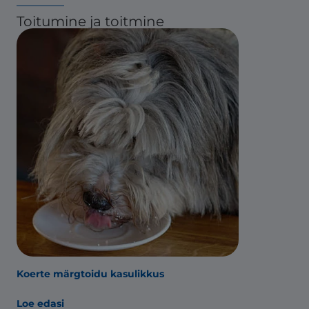
Toitumine ja toitmine
Koerte märgtoidu kasulikkus
Loe edasi