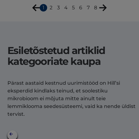
1
2
3
4
5
6
7
8
Esiletõstetud artiklid
kategooriate kaupa
Pärast aastaid kestnud uurimistööd on Hill’si
eksperdid kindlaks teinud, et soolestiku
mikrobioom ei mõjuta mitte ainult teie
lemmiklooma seedesüsteemi, vaid ka nende üldist
tervist.