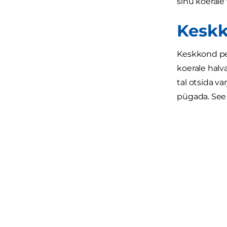
sinu koerale 
Kesk
Keskkond pea
koerale halva
tal otsida va
pügada. See