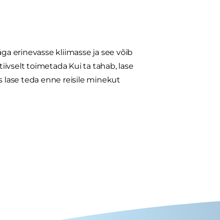
äga erinevasse kliimasse ja see võib
tiivselt toimetada Kui ta tahab, lase
iis lase teda enne reisile minekut