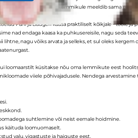
asa võtta. Kuid kas Sinu lemmikule meeldib sama palju rei
erad Pani ja Badgeri kaasa praktiliselt kõikjale - tööle ja
ime nad endaga kaasa ka puhkusereisile, nagu seda teeva
nii lihtne, nagu võiks arvata ja selleks, et sul oleks kergem
aatenurgast.
kui loomaarstilt küsitakse nõu oma lemmikute eest hoolit
ikloomade viiele põhivajadusele. Nendega arvestamine 
esi.
keskkond.
loomadega suhtlemine või neist eemale hoidmine.
us käituda loomuomaselt.
itstud valu, vigastuste ja haiguste eest.