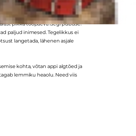
sida, kui Sulle?
 pärast pikka tööpäeva isegi pubisse!
d paljud inimesed. Tegelikkus ei
 otsust langetada, lähenen asjale
semise kohta, võtan appi algtõed ja
tagab lemmiku heaolu. Need viis