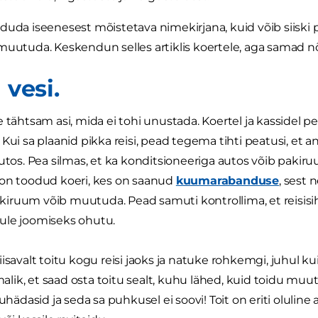
duda iseenesest mõistetava nimekirjana, kuid võib siisk
muutuda. Keskendun selles artiklis koertele, aga samad 
 vesi.
e tähtsam asi, mida ei tohi unustada. Koertel ja kassidel p
 Kui sa plaanid pikka reisi, pead tegema tihti peatusi, et
autos. Pea silmas, et ka konditsioneeriga autos võib pa
 on toodud koeri, kes on saanud
kuumarabanduse
, sest
ruum võib muutuda. Pead samuti kontrollima, et reisisiht
ule joomiseks ohutu.
iisavalt toitu kogu reisi jaoks ja natuke rohkemgi, juhul
õimalik, et saad osta toitu sealt, kuhu lähed, kuid toidu m
huhädasid ja seda sa puhkusel ei soovi! Toit on eriti oluli