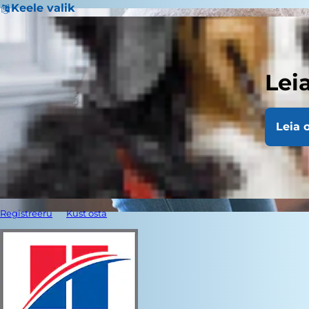
Keele valik
Lei
Leia 
Registreeru
Kust osta