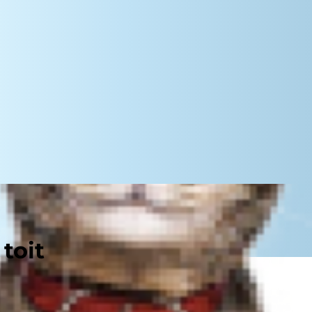
toit
On loomulik, et lemmikud tahetakse