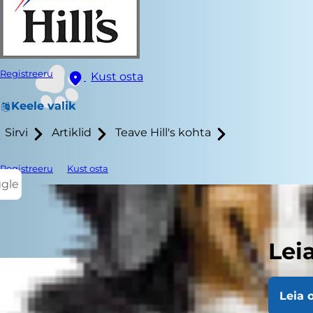
Registreeru
Kust osta
Keele valik
Sirvi
Artiklid
Teave Hill's kohta
Registreeru
Kust osta
ggle
Lei
Leia 
Inimesed arm