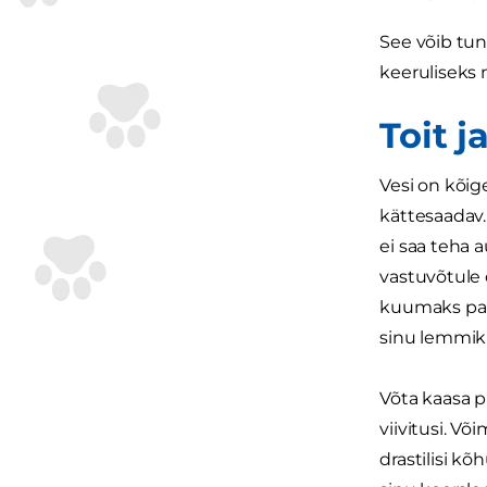
See võib tun
keeruliseks 
Toit ja
Vesi on kõig
kättesaadav.
ei saa teha 
vastuvõtule
kuumaks paki
sinu lemmik
Võta kaasa p
viivitusi. V
drastilisi kõ