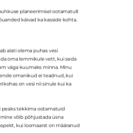
i puhkuse planeerimisel ootamatult
nõuanded käivad ka kasside kohta.
eab alati olema puhas vesi
 anda oma lemmikule vett, kui seda
kiruum väga kuumaks minna. Minu
 nende omanikud ei teadnud, kui
kohas on vesi nii sinule kui ka
 kui peaks tekkima ootamatuid
uutmine võib põhjustada üsna
ne aspekt, kui loomaarst on määranud