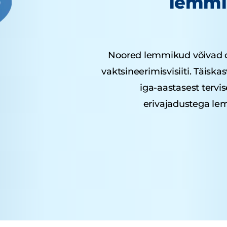
lemmi
Noored lemmikud võivad o
vaktsineerimisvisiiti. Täisk
iga-aastasest tervi
erivajadustega l