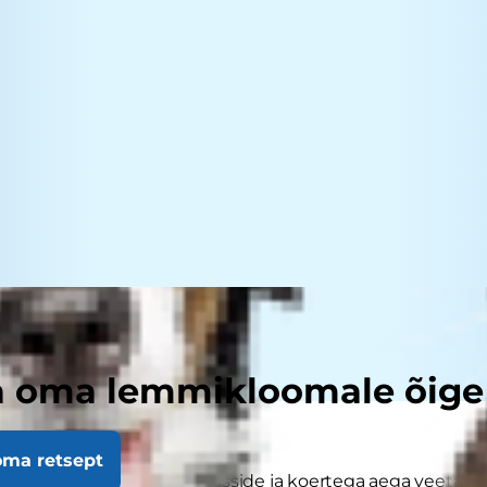
a oma lemmikloomale õige 
oma retsept
astavad reisida ja oma kasside ja koertega aega veeta. 