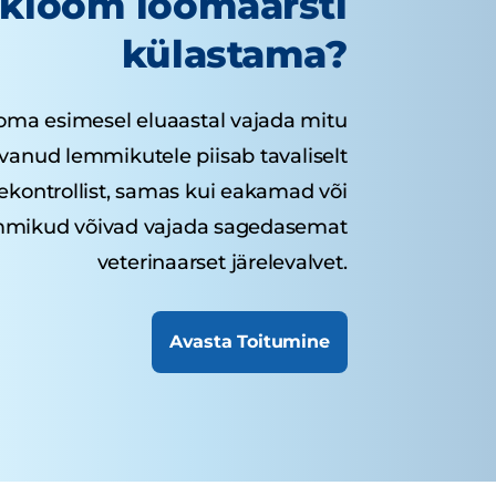
kloom loomaarsti
külastama?
ma esimesel eluaastal vajada mitu
asvanud lemmikutele piisab tavaliselt
sekontrollist, samas kui eakamad või
emmikud võivad vajada sagedasemat
veterinaarset järelevalvet.
Avasta Toitumine