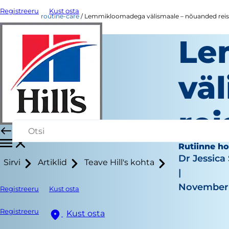
Registreeru
Kust osta
routine-care
Lemmikloomadega välismaale – nõuanded reis
Le
vä
re
Rutiinne h
Dr Jessica
Sirvi
Artiklid
Teave Hill's kohta
|
November 
Registreeru
Kust osta
Registreeru
Kust osta