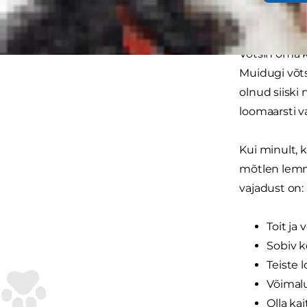
puhkusele ka
Võtsin oma ko
Muidugi võts
olnud siiski 
loomaarsti v
Kui minult, 
mõtlen lemm
vajadust on:
Toit ja v
Sobiv 
Teiste 
Võimal
Olla ka