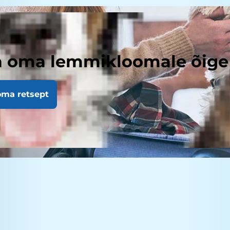
a oma lemmikloomale õige 
oma retsept