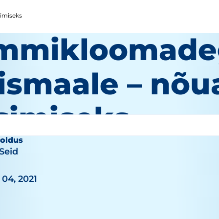
imiseks
mmikloomade
lismaale – nõ
isimiseks
ooldus
 Seid
04, 2021