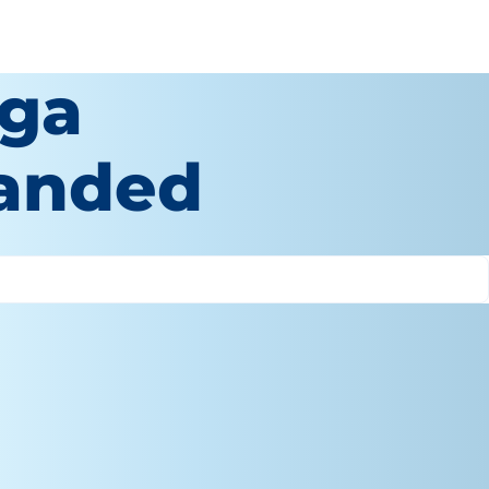
ga
uanded