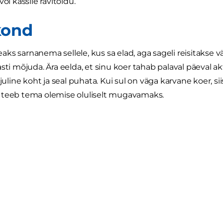
või kassile ravitoidu.
kond
ks sarnanema sellele, kus sa elad, aga sageli reisitakse v
sti mõjuda. Ära eelda, et sinu koer tahab palaval päeval ak
rjuline koht ja seal puhata. Kui sul on väga karvane koer, s
 teeb tema olemise oluliselt mugavamaks.