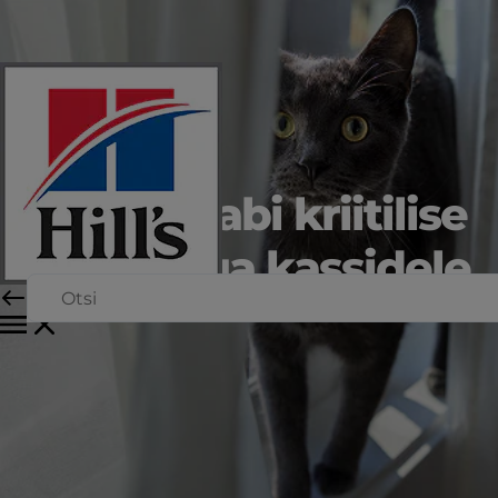
Toitumisabi kriitilise
haigusega kassidele