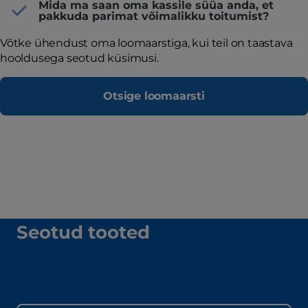
Mida ma saan oma kassile süüa anda, et
pakkuda parimat võimalikku toitumist?
Võtke ühendust oma loomaarstiga, kui teil on taastava
hooldusega seotud küsimusi.
Otsige loomaarsti
Seotud tooted