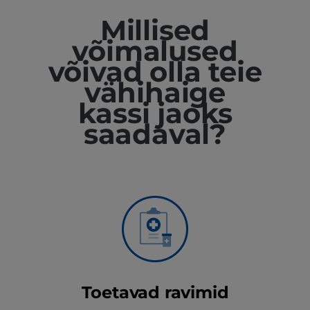
Millised
võimalused
võivad olla teie
vähihaige
kassi jaoks
saadaval?
Toetavad ravimid