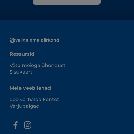
Valige oma piirkond
Ressursid
Võta meiega ühendust
Sisukaart
Meie veebilehed
Loo või halda kontot
Varjupaigad