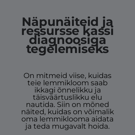
Näpunäiteid ja
ressursse kassi
diagnoosiga
tegelemiseks
On mitmeid viise, kuidas
teie lemmikloom saab
ikkagi õnnelikku ja
täisväärtuslikku elu
nautida. Siin on mõned
näited, kuidas on võimalik
oma lemmiklooma aidata
ja teda mugavalt hoida.