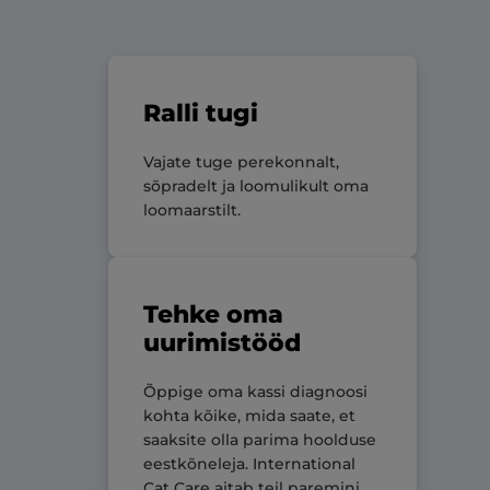
Ralli tugi
Vajate tuge perekonnalt,
sõpradelt ja loomulikult oma
loomaarstilt.
Tehke oma
uurimistööd
Õppige oma kassi diagnoosi
kohta kõike, mida saate, et
saaksite olla parima hoolduse
eestkõneleja.
International
Cat Care
aitab teil paremini