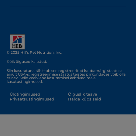
© 2025 Hill's Pet Nutrition, Inc.
Kõik õigused kaitstud.
Siin kasutatuna tähistab see registreeritud kaubamärgi staatust
ainult USA-s; registreerimise staatus teistes piirkondades võib olla
erinev. Selle veebilehe kasutamisel kehtivad meie
kasutustingimused.
Üldtingimused
Õiguslik teave
Privaatsustingimused
Halda küpsiseid