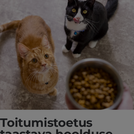
Toitumistoetus
taastava hoolduse