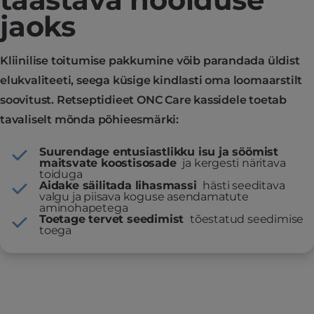
jaoks
Kliinilise toitumise pakkumine võib parandada üldist
elukvaliteeti, seega küsige kindlasti oma loomaarstilt
soovitust. Retseptidieet ONC Care kassidele toetab
tavaliselt mõnda põhieesmärki:
Suurendage entusiastlikku isu ja söömist
maitsvate koostisosade
ja kergesti näritava
toiduga
Aidake säilitada lihasmassi
hästi seeditava
valgu ja piisava koguse asendamatute
aminohapetega
Toetage tervet seedimist
tõestatud seedimise
toega