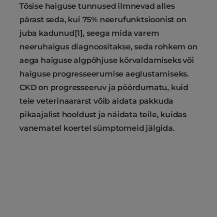
Tõsise haiguse tunnused ilmnevad alles
pärast seda, kui 75% neerufunktsioonist on
juba kadunud[1], seega mida varem
neeruhaigus diagnoositakse, seda rohkem on
aega haiguse algpõhjuse kõrvaldamiseks või
haiguse progresseerumise aeglustamiseks.
CKD on progresseeruv ja pöördumatu, kuid
teie veterinaararst võib aidata pakkuda
pikaajalist hooldust ja näidata teile, kuidas
vanematel koertel sümptomeid jälgida.