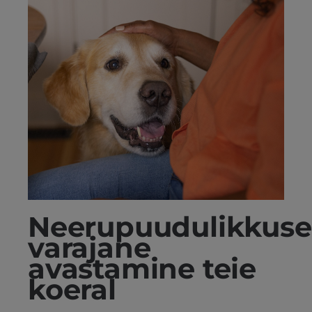
Neerupuudulikkuse
varajane
avastamine teie
koeral