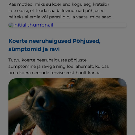
Kas mõtled, miks su koer end kogu aeg kratsib?
Loe edasi, et teada saada levinumad põhjused,
näiteks allergia või parasiidid, ja vaata. mida saad
teha oma koera aitamiseks.
Koerte neeruhaigused Põhjused,
sümptomid ja ravi
Tutvu koerte neeruhaiguste põhjuste,
sümptomine ja raviga ning loe lähemalt, kuidas
oma koera neerude tervise eest hoolt kanda.
Lisateave Hill's Pet.