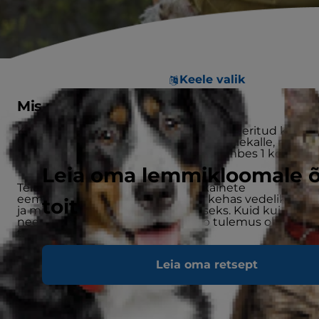
Keele valik
Mis on koerte neeruhaigus?
Krooniline neeruhaigus (CKD) on defineeritud kui
ühe või mõlema neeru mistahes kõrvalekalle, mis
on olnud mitu kuud. CKD mõjutab umbes 1 koera
10-st [1].
Leia oma lemmikloomale 
Teie koera neerud on olulised jääkainete
eemaldamiseks vereringest ning kehas vedeliku
toit
ja mineraalide tasakaalu säilitamiseks. Kuid kui
neerud ei saa oma tööd teha, võib tulemus olla
teie koerale eluohtlik.
Leia oma retsept