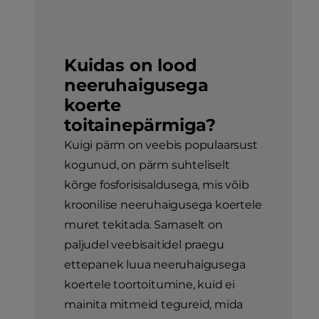
Kuidas on lood
neeruhaigusega
koerte
toitainepärmiga?
Kuigi pärm on veebis populaarsust
kogunud, on pärm suhteliselt
kõrge fosforisisaldusega, mis võib
kroonilise neeruhaigusega koertele
muret tekitada. Sarnaselt on
paljudel veebisaitidel praegu
ettepanek luua neeruhaigusega
koertele toortoitumine, kuid ei
mainita mitmeid tegureid, mida