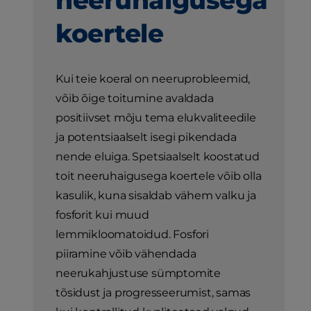
neeruhaigusega
koertele
Kui teie koeral on neeruprobleemid,
võib õige toitumine avaldada
positiivset mõju tema elukvaliteedile
ja potentsiaalselt isegi pikendada
nende eluiga. Spetsiaalselt koostatud
toit neeruhaigusega koertele võib olla
kasulik, kuna sisaldab vähem valku ja
fosforit kui muud
lemmikloomatoidud. Fosfori
piiramine võib vähendada
neerukahjustuse sümptomite
tõsidust ja progresseerumist, samas