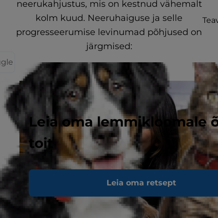
neerukahjustus, mis on kestnud vähemalt
kolm kuud. Neeruhaiguse ja selle
Teav
progresseerumise levinumad põhjused on
järgmised:
ggle
Leia oma lemmikloomale 
toit
Leia oma retsept