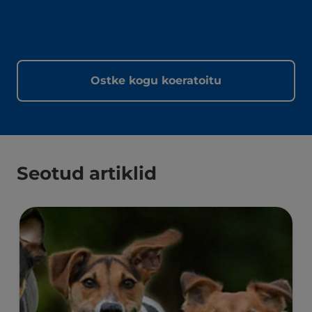
Ostke kogu koeratoitu
Seotud artiklid