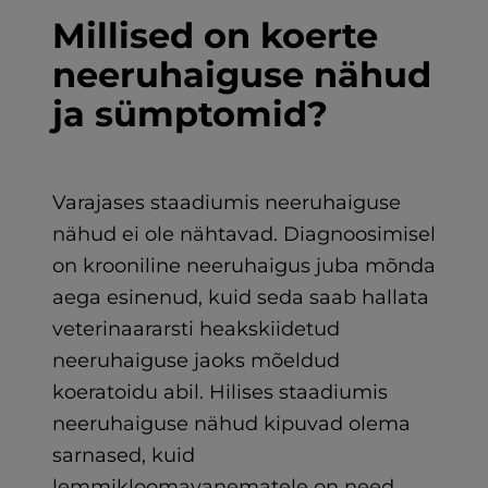
Millised on koerte
neeruhaiguse nähud
ja sümptomid?
Varajases staadiumis neeruhaiguse
nähud ei ole nähtavad. Diagnoosimisel
on krooniline neeruhaigus juba mõnda
aega esinenud, kuid seda saab hallata
veterinaararsti heakskiidetud
neeruhaiguse jaoks mõeldud
koeratoidu abil. Hilises staadiumis
neeruhaiguse nähud kipuvad olema
sarnased, kuid
lemmikloomavanematele on need