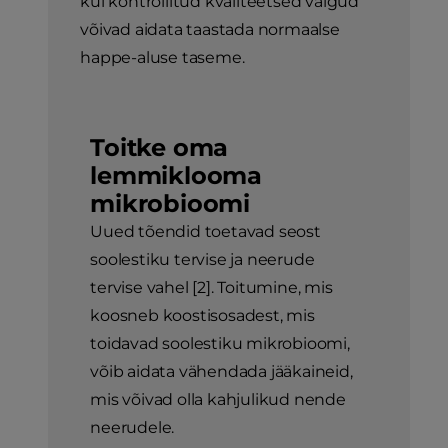
kui kontrollitud kvaliteetsed valgud
võivad aidata taastada normaalse
happe-aluse taseme.
Toitke oma
lemmiklooma
mikrobioomi
Uued tõendid toetavad seost
soolestiku tervise ja neerude
tervise vahel [2]. Toitumine, mis
koosneb koostisosadest, mis
toidavad soolestiku mikrobioomi,
võib aidata vähendada jääkaineid,
mis võivad olla kahjulikud nende
neerudele.