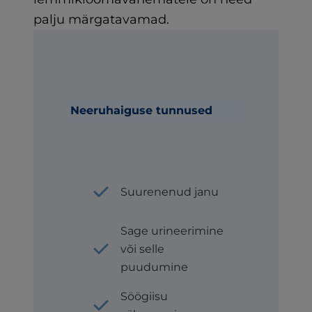
palju märgatavamad.
Neeruhaiguse tunnused
Suurenenud janu
Sage urineerimine
või selle
puudumine
Söögiisu