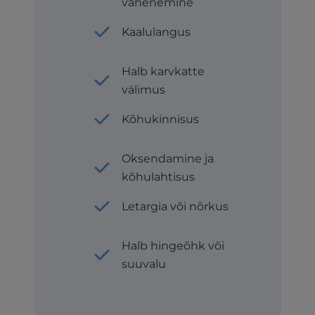
vähenemine
Kaalulangus
Halb karvkatte
välimus
Kõhukinnisus
Oksendamine ja
kõhulahtisus
Letargia või nõrkus
Halb hingeõhk või
suuvalu