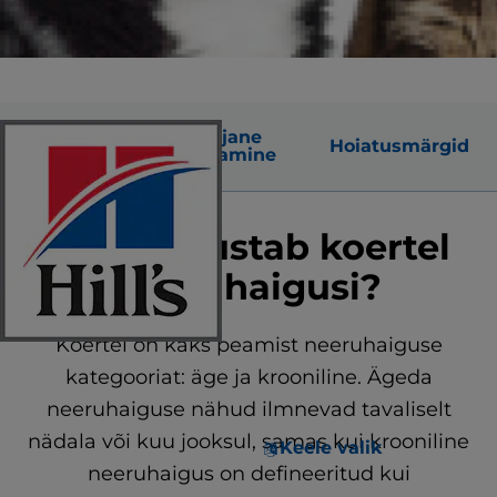
Üldised
Varajane
Hoiatusmärgid
põhjused
avastamine
Mis põhjustab koertel
neeruhaigusi?
Koertel on kaks peamist neeruhaiguse
kategooriat: äge ja krooniline. Ägeda
neeruhaiguse nähud ilmnevad tavaliselt
nädala või kuu jooksul, samas kui krooniline
Keele valik
neeruhaigus on defineeritud kui