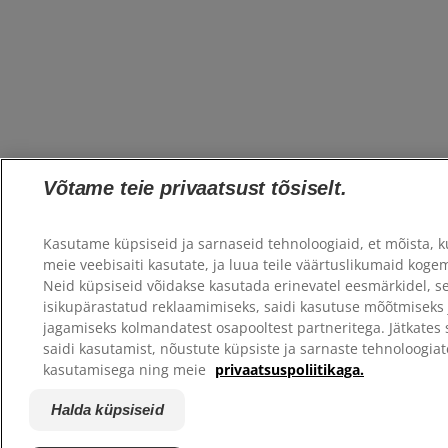
Võtame teie privaatsust tõsiselt.
Kasutame küpsiseid ja sarnaseid tehnoloogiaid, et mõista, k
meie veebisaiti kasutate, ja luua teile väärtuslikumaid koge
Neid küpsiseid võidakse kasutada erinevatel eesmärkidel, s
isikupärastatud reklaamimiseks, saidi kasutuse mõõtmiseks 
jagamiseks kolmandatest osapooltest partneritega. Jätkates 
saidi kasutamist, nõustute küpsiste ja sarnaste tehnoloogiat
kasutamisega ning meie
privaatsuspoliitikaga.
Halda küpsiseid