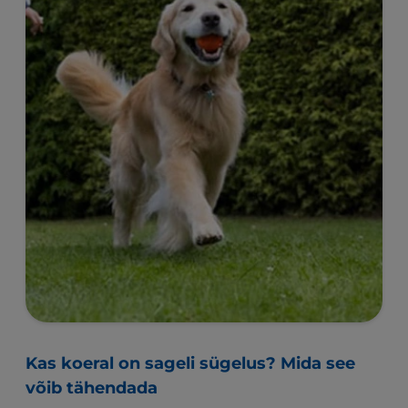
Kas koeral on sageli sügelus? Mida see
võib tähendada