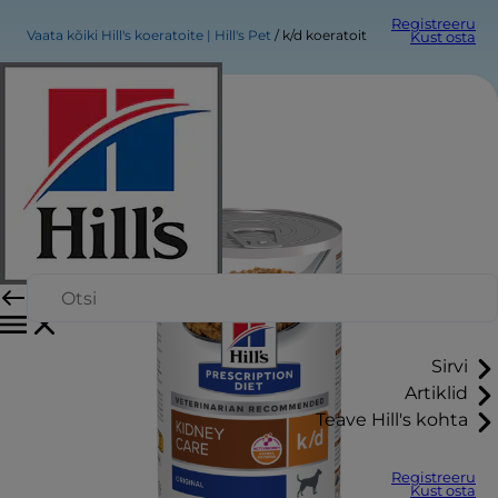
Registreeru
Vaata kõiki Hill's koeratoite | Hill's Pet
k/d koeratoit
Kust osta
Sirvi
Artiklid
Teave Hill's kohta
Registreeru
Kust osta