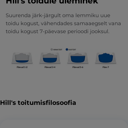
Hill's toidule üleminek
Suurenda järk-järgult oma lemmiku uue
toidu kogust, vähendades samaaegselt vana
toidu kogust 7-päevase perioodi jooksul.
Hill's toitumisfilosoofia