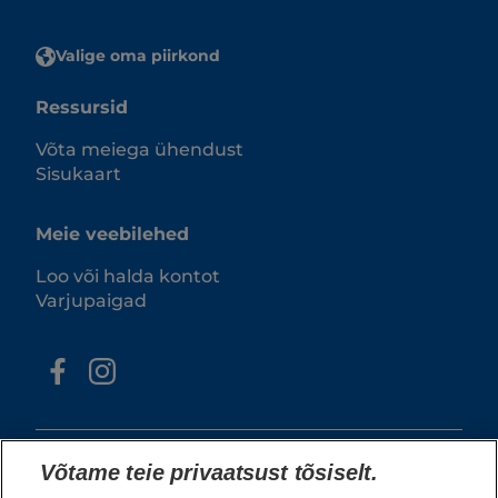
Valige oma piirkond
Ressursid
Võta meiega ühendust
Sisukaart
Meie veebilehed
Loo või halda kontot
Varjupaigad
Võtame teie privaatsust tõsiselt.