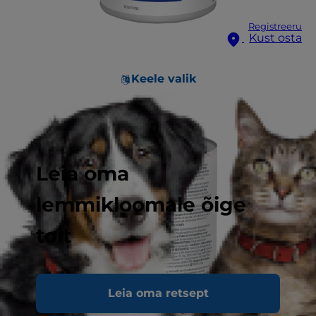
Registreeru
Kust osta
Keele valik
Leia oma
lemmikloomale õige
toit
Leia oma retsept