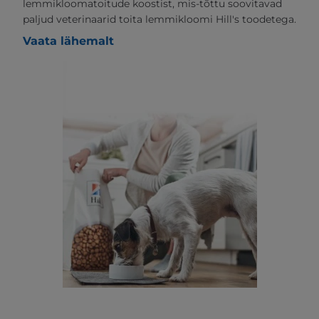
lemmikloomatoitude koostist, mis-tõttu soovitavad
paljud veterinaarid toita lemmikloomi Hill's toodetega.
Vaata lähemalt