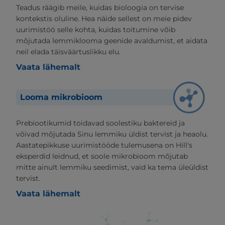
Teadus räägib meile, kuidas bioloogia on tervise
kontekstis oluline. Hea näide sellest on meie pidev
uurimistöö selle kohta, kuidas toitumine võib
mõjutada lemmiklooma geenide avaldumist, et aidata
neil elada täisväärtuslikku elu.
Vaata lähemalt
Looma mikrobioom
Prebiootikumid toidavad soolestiku baktereid ja
võivad mõjutada Sinu lemmiku üldist tervist ja heaolu.
Aastatepikkuse uurimistööde tulemusena on Hill's
eksperdid leidnud, et soole mikrobioom mõjutab
mitte ainult lemmiku seedimist, vaid ka tema üleüldist
tervist.
Vaata lähemalt