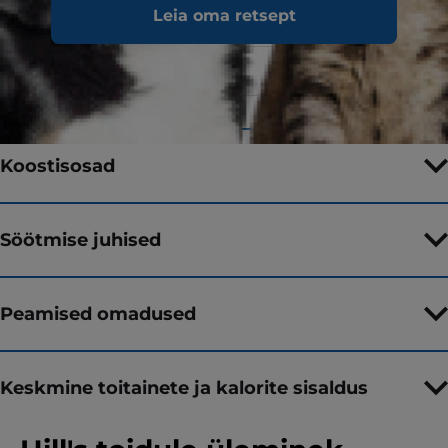
Leia oma retsept
Maitse
Originaal
Pakendi suurus
180 g
Koostisosad
Söötmise juhised
Peamised omadused
Keskmine toitainete ja kalorite sisaldus