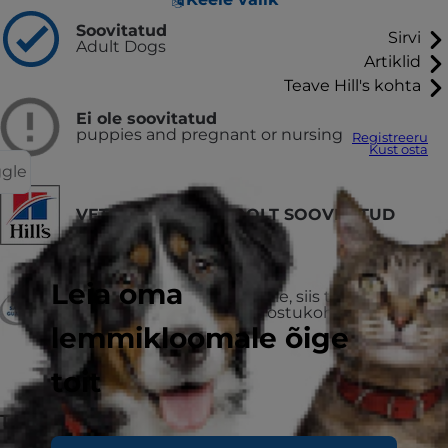
Soovitatud
Sirvi
Adult Dogs
Artiklid
Teave Hill's kohta
Ei ole soovitatud
puppies and pregnant or nursing
Registreeru
Kust osta
ggle
VETERINAARIDE POOLT SOOVITATUD
VÕI RAHA TAGASI
Leia oma
Kui sa ei jää tootega rahule, siis tagasta
kasutamata jäänud toit ostukohta ning saad
raha tagasi.
lemmikloomale õige
toit
Toidutüüp
Märgtoit