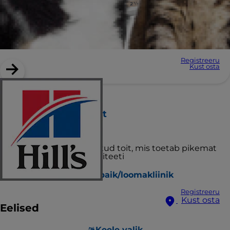
Registreeru
Kust osta
Hill's Prescription Diet
k/d koeratoit
Maitsev kliiniliselt tõestatud toit, mis toetab pikemat
eluiga ja paremat elukvaliteeti
Leia varjupaik/loomakliinik
Registreeru
Kust osta
Eelised
Keele valik