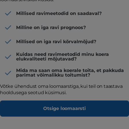
Millised ravimeetodid on saadaval?
Milline on iga ravi prognoos?
Millised on iga ravi kõrvalmõjud?
Kuidas need ravimeetodid minu koera
elukvaliteeti mõjutavad?
Mida ma saan oma koerale toita, et pakkuda
parimat võimalikku toitumist?
Võtke ühendust oma loomaarstiga, kui teil on taastava
hooldusega seotud küsimusi.
Otsige loomaarsti