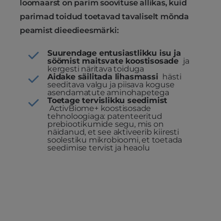
loomaarst on parim soovituse allikas, kuid
parimad toidud toetavad tavaliselt mõnda
peamist dieedieesmärki:
Suurendage entusiastlikku isu ja
söömist maitsvate koostisosade
ja
kergesti näritava toiduga
Aidake säilitada lihasmassi
hästi
seeditava valgu ja piisava koguse
asendamatute aminohapetega
Toetage tervislikku seedimist
ActivBiome+ koostisosade
tehnoloogiaga: patenteeritud
prebiootikumide segu, mis on
näidanud, et see aktiveerib kiiresti
soolestiku mikrobioomi, et toetada
seedimise tervist ja heaolu