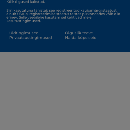
Kõik õigused kaitstud.
Siin kasutatuna tähistab see registreeritud kaubamärgi staatust
ainult USA-s; registreerimise staatus teistes piirkondades võib olla
erinev. Selle veebilehe kasutamisel kehtivad meie
kasutustingimused.
Üldtingimused
Õiguslik teave
Privaatsustingimused
Halda küpsiseid