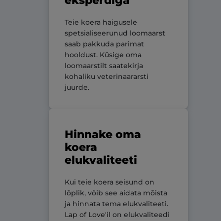
eksperdiga
Teie koera haigusele
spetsialiseerunud loomaarst
saab pakkuda parimat
hooldust. Küsige oma
loomaarstilt saatekirja
kohaliku veterinaararsti
juurde.
Hinnake oma
koera
elukvaliteeti
Kui teie koera seisund on
lõplik, võib see aidata mõista
ja hinnata tema elukvaliteeti.
Lap of Love'il
on elukvaliteedi