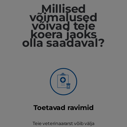
Millised
võimalused
võivad teie
koera jaoks
olla saadaval?
Toetavad ravimid
Teie veterinaararst võib välja