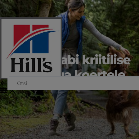
Toitumisabi kriitilise
haigusega koertele