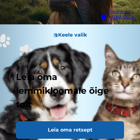
Registreeru
Kust osta
Keele valik
Leia oma
lemmikloomale õige
toit
Leia oma retsept
Lemmiklooma vähidiagnoos võib olla hirmutav,