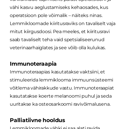
vähi kasvu aeglustamiseks kehaosades, kus
operatsioon pole võimalik – näiteks ninas.
Lemmikloomade kiiritusraviks on tavaliselt vaja
mitut kiirgusdoosi. Pea meeles, et kiiritusravi
saab tavaliselt teha vaid spetsialiseerunud
veterinaarhaiglates ja see võib olla kulukas.
Immunoteraapia
Immunoteraapias kasutatakse vaktsiini, et
stimuleerida lemmiklooma immuunsüsteemi
võitlema vähirakkude vastu. Immunoteraapiat
kasutatakse koerte melanoomi puhul ja seda
uuritakse ka osteosarkoomi ravivõimalusena.
Palliatiivne hooldus
Lemmikloomade vähki ei saa alati ravida.