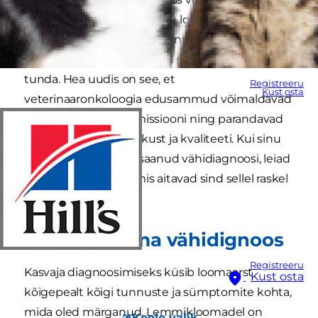
üle jõu käiv ja ängistav. Sinu loomaarst mõistab
neid emotsioone, samuti sinu muret tuleviku
pärast ja ärevust, mida võid ravivõimaluste pärast
tunda. Hea uudis on see, et
Registreeru
Kust osta
veterinaaronkoloogia edusammud võimaldavad
paljude kasvajate remissiooni ning parandavad
sinu lemmiku elu pikkust ja kvaliteeti. Kui sinu
neljajalgne sõber on saanud vähidiagnoosi, leiad
siit artiklist juhiseid, mis aitavad sind sellel raskel
teekonnal.
Lemmiklooma vähidignoos
Registreeru
Kasvaja diagnoosimiseks küsib loomaarst
Kust osta
kõigepealt kõigi tunnuste ja sümptomite kohta,
mida oled märganud. Lemmikloomadel on
Keele valik