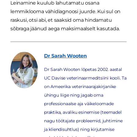
Leinamine kuulub lahutamatu osana
lemmiklooma vähidiagnoosi juurde. Kui sul on
raskusi, otsi abi, et saaksid oma hindamatu
sõbraga jäänud aega maksimaalselt kasutada.
Dr Sarah
Wooten
Dr Sarah Wooten lõpetas 2002. aastal
UC Davise veterinaarmeditsiini kooli. Ta
on Ameerika veterinaarajakirjanike
ühingu liige ning jagab oma
professionaalse aja väikeloomade
praktika, avaliku esinemise (teemadel
nagu töötajate probleemid, juhtimine
ja kliendisuhtlus) ning kirjutamise