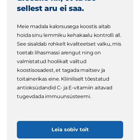
sellest aru ei saa.
Meie madala kalorsusega koostis aitab
hoida sinu lemmiku kehakaalu kontrolli all.
See sisaldab rohkelt kvaliteetset valku, mis
toetab lihasmassi arengut ning on
valmistatud hoolikalt valitud
koostisosadest, et tagada maitsev ja
toitainerikas eine. Kliiniliselt tõestatud
antioksüdandid C- ja E-vitamiin aitavad
tugevdada immuunsüsteemi.
Leia sobiv toit