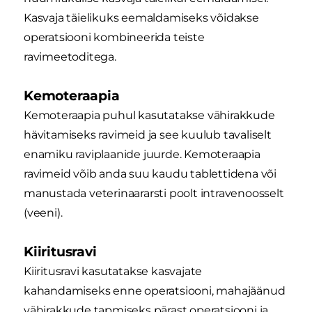
Kasvaja täielikuks eemaldamiseks võidakse
operatsiooni kombineerida teiste
ravimeetoditega.
Kemoteraapia
Kemoteraapia puhul kasutatakse vähirakkude
hävitamiseks ravimeid ja see kuulub tavaliselt
enamiku raviplaanide juurde. Kemoteraapia
ravimeid võib anda suu kaudu tablettidena või
manustada veterinaararsti poolt intravenoosselt
(veeni).
Kiiritusravi
Kiiritusravi kasutatakse kasvajate
kahandamiseks enne operatsiooni, mahajäänud
vähirakkude tapmiseks pärast operatsiooni ja