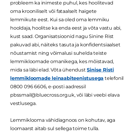
probleem ka inimeste puhul, kes hoolitevad
oma krooniliselt või fataalselt haigete
lemmikute eest. Kui sa oled oma lemmiku
hooldaja, hoolitse ka enda eest ja võta vastu abi,
kust saad. Organisatsioonid nagu Sinine Rist
pakuvad abi, näiteks tasuta ja konfidentsiaalset
nõustamist ning võimalusi suhelda teiste
lemmikloomade omanikega, kes mõistavad,
mida sa läbi elad. Võta ühendust
Sinise Risti
lemmikloomade leinaabiteenistusega
telefonil
0800 096 6606, e-posti aadressil
pbssmail@bluecross.org.uk, või läbi veebi elava
vestlusega.
Lemmiklooma vähidiagnoos on kohutav, aga
loomaarst aitab sul sellega toime tulla.