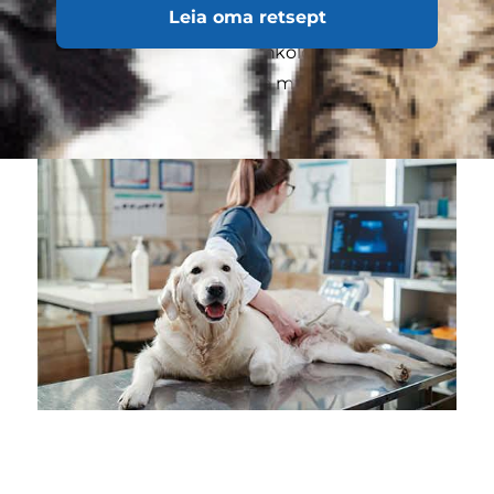
Leia oma retsept
levimise ulatust. Kogutud teabe põhjal on sinu
loomaarstil või veterinaaronkoloogiaspetsialistil
võimalik panna diagnoos ja määrata ravi.