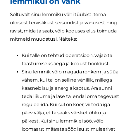
lemmikul on vähk
Sõltuvalt sinu lemmiku vähi tüübist, tema
üldisest tervislikust seisundist ja vanusest ning
ravist, mida ta saab, võib koduses elus toimuda
mitmeid muudatusi. Näiteks:
Kui talle on tehtud operatsioon, vajab ta
taastumiseks aega ja kodust hooldust.
Sinu lemmik võib magada rohkem ja süüa
vähem, kui tal on selline vähiliik, millega
kaasneb isu ja energia kaotus. Ära sunni
teda liikuma ja lase tal endal oma tegevust
reguleerida. Kui sul on koer, vii teda iga
päev välja, et ta saaks värsket õhku ja
päikest. Kui sinu lemmik ei söö, võib
loomaarst määrata söögiisu stimuleerivat