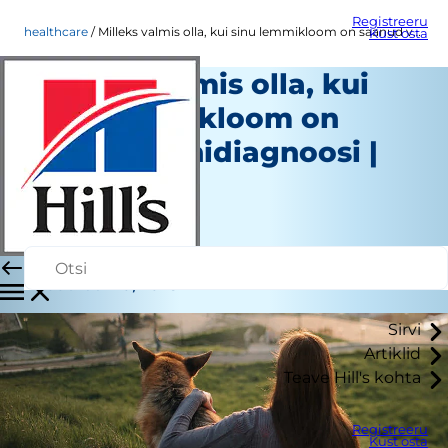
Registreeru
healthcare
Milleks valmis olla, kui sinu lemmikloom on saanud vähidiagnoosi | Hill's Pet
Kust osta
Milleks valmis olla, kui
sinu lemmikloom on
saanud vähidiagnoosi |
Hill's Pet
Tervishoid
Dr Sarah Wooten
|
Veebruar 10, 2023
Sirvi
Artiklid
Teave Hill's kohta
Registreeru
Kust osta