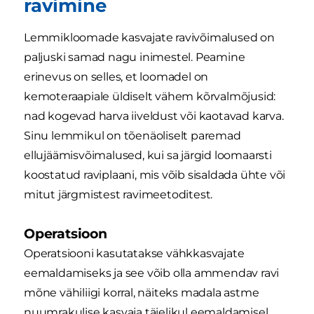
ravimine
Lemmikloomade kasvajate ravivõimalused on
paljuski samad nagu inimestel. Peamine
erinevus on selles, et loomadel on
kemoteraapiale üldiselt vähem kõrvalmõjusid:
nad kogevad harva iiveldust või kaotavad karva.
Sinu lemmikul on tõenäoliselt paremad
ellujäämisvõimalused, kui sa järgid loomaarsti
koostatud raviplaani, mis võib sisaldada ühte või
mitut järgmistest ravimeetoditest.
Operatsioon
Operatsiooni kasutatakse vähkkasvajate
eemaldamiseks ja see võib olla ammendav ravi
mõne vähiliigi korral, näiteks madala astme
nuumrakulise kasvaja täielikul eemaldamisel.