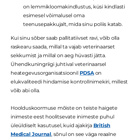
on lemmikloomakindlustus, küsi kindlasti
esimesel võimalusel oma
teenusepakkujalt, mida sinu poliis katab.
Kui sinu sõber saab pallitatiivset ravi, võib olla
raskearu saada, millal ta vajab veterinaarset
sekkumist ja millal on aeg hüvasti jätta.
Ühendkuningriigi juhtival veterinaarsel
heategevusorganisatsioonil
PDSA
on
elukvaliteedi hindamise kontrollnimekiri, millest
võib abi olla.
Hoolduskoormuse mõiste on teiste haigete
inimeste eest hoolitsevate inimeste puhul
üleüldiselt kasutusel, kuid ajakirja
British
Medical Journal
, sõnul on see väga reaalne