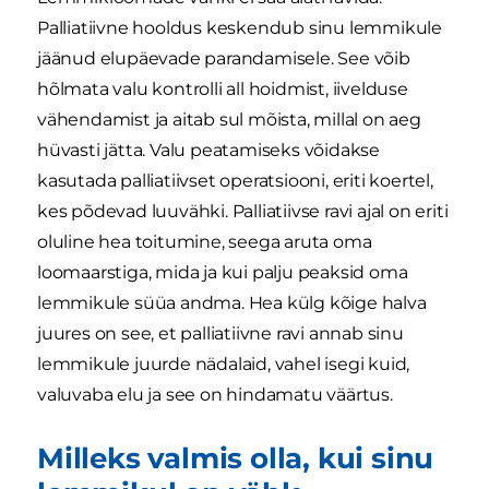
Palliatiivne hooldus keskendub sinu lemmikule
jäänud elupäevade parandamisele. See võib
hõlmata valu kontrolli all hoidmist, iivelduse
vähendamist ja aitab sul mõista, millal on aeg
hüvasti jätta. Valu peatamiseks võidakse
kasutada palliatiivset operatsiooni, eriti koertel,
kes põdevad luuvähki. Palliatiivse ravi ajal on eriti
oluline hea toitumine, seega aruta oma
loomaarstiga, mida ja kui palju peaksid oma
lemmikule süüa andma. Hea külg kõige halva
juures on see, et palliatiivne ravi annab sinu
lemmikule juurde nädalaid, vahel isegi kuid,
valuvaba elu ja see on hindamatu väärtus.
Milleks valmis olla, kui sinu