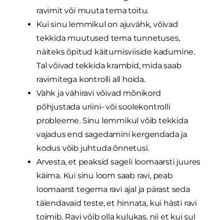
ravimit või muuta tema toitu.
Kui sinu lemmikul on ajuvähk, võivad
tekkida muutused tema tunnetuses,
näiteks õpitud käitumisviiside kadumine.
Tal võivad tekkida krambid, mida saab
ravimitega kontrolli all hoida.
Vähk ja vähiravi võivad mõnikord
põhjustada uriini- või soolekontrolli
probleeme. Sinu lemmikul võib tekkida
vajadus end sagedamini kergendada ja
kodus võib juhtuda õnnetusi.
Arvesta, et peaksid sageli loomaarsti juures
käima. Kui sinu loom saab ravi, peab
loomaarst tegema ravi ajal ja pärast seda
täiendavaid teste, et hinnata, kui hästi ravi
toimib. Ravi võib olla kulukas, nii et kui sul