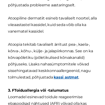
põhjustada probleeme aastaringselt.
Atoopiline dermatiit esineb tavaliselt noortel, alla
viieaastastel kassidel, kuid seda võib olla ka
vanematel kassidel.
Atoopia tekitab tavaliselt ärritust pea-, kaela-,
kõrva-, kõhu-, külje- ja jalapiirkonnas. See on ka
kõrvapõletiku (põletikulised kõrvakanalid)
põhjuseks. Lisaks nahasümptomitele võivad
sissehingatavad keskkonnaallergeenid, nagu
tolmulestad, põhjustada
kassi astmat
.
3. FToiduallergia või -talumatus
Loomadel esinevad toidule reageerimise
ebasoodsad nähtused (AFR) võivad olla kas