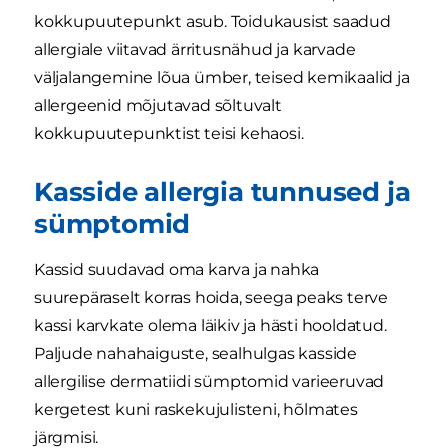
kokkupuutepunkt asub. Toidukausist saadud
allergiale viitavad ärritusnähud ja karvade
väljalangemine lõua ümber, teised kemikaalid ja
allergeenid mõjutavad sõltuvalt
kokkupuutepunktist teisi kehaosi.
Kasside allergia tunnused ja
sümptomid
Kassid suudavad oma karva ja nahka
suurepäraselt korras hoida, seega peaks terve
kassi karvkate olema läikiv ja hästi hooldatud.
Paljude nahahaiguste, sealhulgas kasside
allergilise dermatiidi sümptomid varieeruvad
kergetest kuni raskekujulisteni, hõlmates
järgmisi.