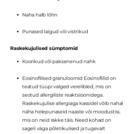
Naha halb lõhn
Punased laigud või vistrikud
Raskekujulised sümptomid
Koorikud või paksenenud nahk
Eosinofiilsed granuloomid Eosinofiilid on
teatud tüüpi valged verelibled, mis on
seotud allergiliste reaktsioonidega.
Raskekujulise allergiaga kassidel võib nahal
näha helepunaseid naaste või moodustisi,
mis on neid rakke täis. Need kohad on
sageli väga põletikulised ja tugevalt