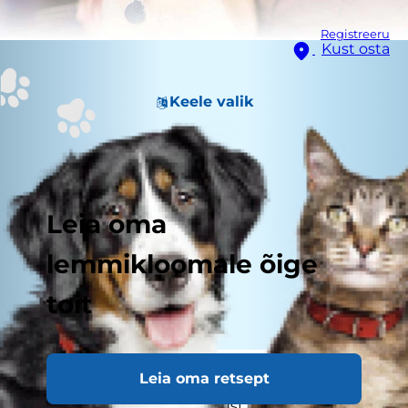
Registreeru
Kust osta
Keele valik
Leia oma
lemmikloomale õige
toit
Leia oma retsept
Kasside dermatiit on levinud seisund, mis
põhjustab sügelust, punetust ja nahaärritust.