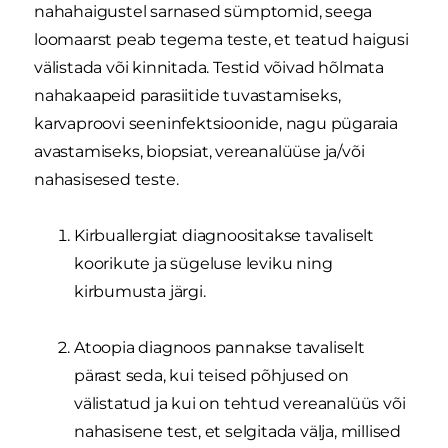
nahahaigustel sarnased sümptomid, seega
loomaarst peab tegema teste, et teatud haigusi
välistada või kinnitada. Testid võivad hõlmata
nahakaapeid parasiitide tuvastamiseks,
karvaproovi seeninfektsioonide, nagu pügaraia
avastamiseks, biopsiat, vereanalüüse ja/või
nahasisesed teste.
Kirbuallergiat diagnoositakse tavaliselt
koorikute ja sügeluse leviku ning
kirbumusta järgi.
Atoopia diagnoos pannakse tavaliselt
pärast seda, kui teised põhjused on
välistatud ja kui on tehtud vereanalüüs või
nahasisene test, et selgitada välja, millised