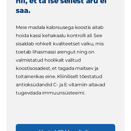
nii, et ta ise sellest aru ei
saa.
Meie madala kalorsusega koostis aitab
hoida kassi kehakaalu kontrolli all. See
sisaldab rohkelt kvaliteetset valku, mis
toetab lihasmassi arengut ning on
valmistatud hoolikalt valitud
koostisosadest, et tagada maitsev ja
toitainerikas eine. Kliiniliselt tõestatud
antioksüdandid C- ja E-vitamiin aitavad
tugevdada immuunsüsteemi.