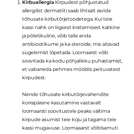
Kirbuallergia
Kirpudest põhjustatud
allergilist dermatiiti saab lihtsalt ravida
tõhusate kirbutõrjetoodetega. Kui teie
kassi nahk on liigsest kratsimisest katkine
ja põletikuline, võib talle anda
antibiootikume ja ka steroide, mis aitavad
sügelemist lõpetada. Loomaarst võib
soovitada ka kodu põhjalikku puhastamist,
et vabaneda pehmes mööblis peituvatest
kirpudest.
Nende tõhusate kirbutõrjevahendite
korrapärane kasutamine vastavalt
loomaarsti soovitustele peaks vältima
kirpude asumist teie koju ja tagama teie
kassi mugavuse. Loomaaarst võiblsamuti