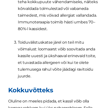
teha kokkupuute vähendamiseks, näiteks
kõrvaldada tolmulestad või vabaneda
taimedest, mis võivad allergiat vallandada.
Immunoteraapia toimib hästi umbes 70–
80%-l kassidest.
Toiduvälistuskatse järel on teil mitu
võimalust: loomaarst võib soovitada anda
kassile uuesti ja ükshaaval erinevaid toite,
et tuvastada allergeen või kui te olete
tulemusega rahul võite jäädagi ravitoidu
juurde.
Kokkuvõtteks
Oluline on meeles pidada, et kassil võib olla
korraga rohkem kui üks nahaprobleem. Selle