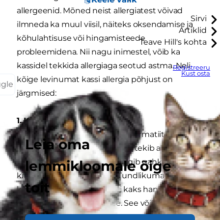
allergeenid. Mõned neist allergiatest võivad
Sirvi
ilmneda ka muul viisil, näiteks oksendamise ja
Artiklid
kõhulahtisuse või hingamisteede
Teave Hill's kohta
probleemidena. Nii nagu inimestel, võib ka
kassidel tekkida allergiaga seotud astma. Neli
Registreeru
Kust osta
kõige levinumat kassi allergia põhjust on
ggle
järgmised:
1. Kirbuallergia
Kirpudest tingitud allergiline dermatiit on
Leia oma
kassidel väga levinud. Kassidel tekib allergia
kirpude sülje suhtes, mis tungib nahka
lemmikloomale õige
kirbuhammustuse kohas. Tundlikuma nahaga
toit
kassidel võivad juba üks või kaks hammustust
põhjustada tugeva ärrituse. See võib omakorda
põhjustada teisese nakkuse, sest nahabakterid