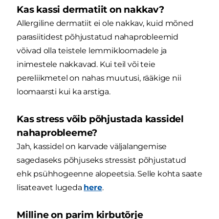
Kas kassi dermatiit on nakkav?
Allergiline dermatiit ei ole nakkav, kuid mõned
parasiitidest põhjustatud nahaprobleemid
võivad olla teistele lemmikloomadele ja
inimestele nakkavad. Kui teil või teie
pereliikmetel on nahas muutusi, rääkige nii
loomaarsti kui ka arstiga.
Kas stress võib põhjustada kassidel
nahaprobleeme?
Jah, kassidel on karvade väljalangemise
sagedaseks põhjuseks stressist põhjustatud
ehk psühhogeenne alopeetsia. Selle kohta saate
lisateavet lugeda
here
.
Milline on parim kirbutõrje