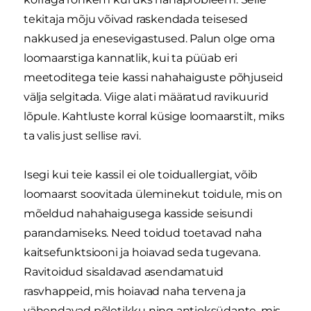
tekitaja mõju võivad raskendada teisesed
nakkused ja enesevigastused. Palun olge oma
loomaarstiga kannatlik, kui ta püüab eri
meetoditega teie kassi nahahaiguste põhjuseid
välja selgitada. Viige alati määratud ravikuurid
lõpule. Kahtluste korral küsige loomaarstilt, miks
ta valis just sellise ravi.
Isegi kui teie kassil ei ole toiduallergiat, võib
loomaarst soovitada üleminekut toidule, mis on
mõeldud nahahaigusega kasside seisundi
parandamiseks. Need toidud toetavad naha
kaitsefunktsiooni ja hoiavad seda tugevana.
Ravitoidud sisaldavad asendamatuid
rasvhappeid, mis hoiavad naha tervena ja
vähendavad põletikku ning antioksüdante, mis