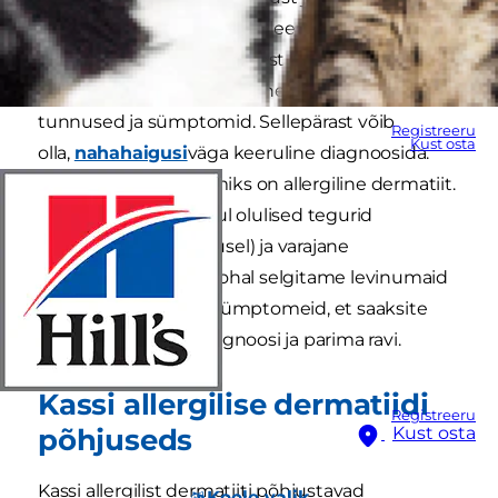
Kassidele võivad nahaprobleeme põhjustada
paljud asjad alates kirpudest kuni toiduallergiani
ning paljudel juhtudel on neil sarnased
tunnused ja sümptomid. Sellepärast võib
Registreeru
Kust osta
olla,
nahahaigusi
väga keeruline diagnoosida.
Üheks nahaprobleemiks on allergiline dermatiit.
Kassi dermatiidi puhul olulised tegurid
ennetamine (võimalusel) ja varajane
diagnoosimine. Siinkohal selgitame levinumaid
põhjuseid, märke ja sümptomeid, et saaksite
oma kassile täpse diagnoosi ja parima ravi.
Kassi allergilise dermatiidi
Registreeru
põhjuseds
Kust osta
Kassi allergilist dermatiiti põhjustavad
Keele valik