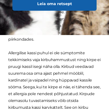
Leia oma retsept
võivad sattuda kassi organismi läbi kassi enda
tekitatud kriimustushaavade. Kirbud eelistavad
sabaalust, pea- ja kaelapiirkonda, seega võite
kirbuallergia puhul märgata karvade
väljalangemist ja koorikud enamasti just nendes
piirkondades.
Allergilise kassi puhul ei ole sümptomite
tekkimiseks vaja kirbuhammustust ning kirpe ei
pruugi kassil isegi näha olla. Kirbud veedavad
suurema osa oma ajast pehmel mööblil,
kardinatel ja vaipadel ning hüppavad kassile
sööma. Seega, kui te kirpe ei näe, ei tähenda see,
et allergia pole nendest põhjustatud. Kirpude
olemasolu tuvastamiseks võib otsida
kirbumusta kassi karvkattelt. See on kirbu