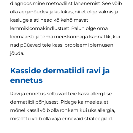
diagnoosimine metoodilist lähenemist. See võib
olla aeganõudev ja kulukas, nii et olge valmis ja
kaaluge alati head kõikehõlmavat
lemmikloomakindlustust. Palun olge oma
loomaarsti ja tema meeskonnaga kannatlik, kui
nad püüavad teie kassi probleemi olemuseni
jõuda.
Kasside dermatiidi ravi ja
ennetus
Ravi ja ennetus sõltuvad teie kassi allergilise
dermatiidi põhjusest. Pidage ka meeles, et
mõnel kassil võib olla rohkem kui üks allergia,
mistõttu võib olla vaja erinevaid strateegiaid.