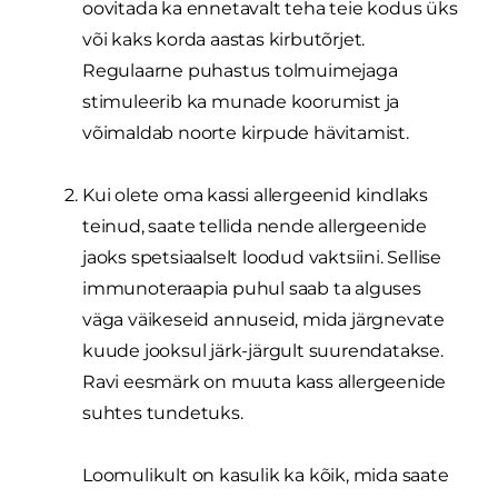
oovitada ka ennetavalt teha teie kodus üks
või kaks korda aastas kirbutõrjet.
Regulaarne puhastus tolmuimejaga
stimuleerib ka munade koorumist ja
võimaldab noorte kirpude hävitamist.
Kui olete oma kassi allergeenid kindlaks
teinud, saate tellida nende allergeenide
jaoks spetsiaalselt loodud vaktsiini. Sellise
immunoteraapia puhul saab ta alguses
väga väikeseid annuseid, mida järgnevate
kuude jooksul järk-järgult suurendatakse.
Ravi eesmärk on muuta kass allergeenide
suhtes tundetuks.
Loomulikult on kasulik ka kõik, mida saate