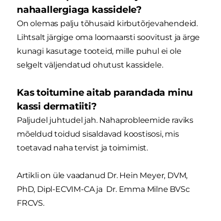
nahaallergiaga kassidele?
On olemas palju tõhusaid kirbutõrjevahendeid.
Lihtsalt järgige oma loomaarsti soovitust ja ärge
kunagi kasutage tooteid, mille puhul ei ole
selgelt väljendatud ohutust kassidele.
Kas toitumine aitab parandada minu
kassi dermatiiti?
Paljudel juhtudel jah. Nahaprobleemide raviks
mõeldud toidud sisaldavad koostisosi, mis
toetavad naha tervist ja toimimist.
Artikli on üle vaadanud Dr. Hein Meyer, DVM,
PhD, Dipl-ECVIM-CA ja Dr. Emma Milne BVSc
FRCVS.