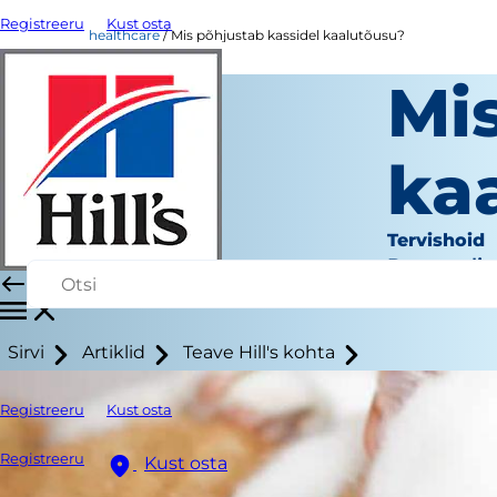
Registreeru
Kust osta
healthcare
Mis põhjustab kassidel kaalutõusu?
Mi
ka
Tervishoid
Personali 
Sirvi
Artiklid
Teave Hill's kohta
Registreeru
Kust osta
Registreeru
Kust osta