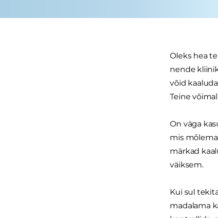
Oleks hea te
nende kliinik
võid kaaluda
Teine võimalu
On väga kasu
mis mõlemad 
märkad kaalu
väiksem.
Kui sul teki
madalama kal