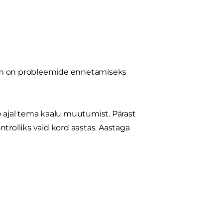
rem on probleemide ennetamiseks
ise ajal tema kaalu muutumist. Pärast
ontrolliks vaid kord aastas. Aastaga