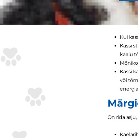
Lisaks tavali
tegureis, mis
Kui kas
Kassi s
kaalu t
Mõnikor
Kassi k
või tõm
energia
Märgi
On rida asju
Kaelar