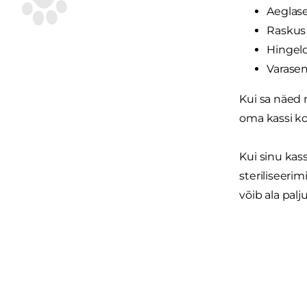
Aeglase
Raskus 
Hingel
Varase
Kui sa näed
oma kassi ko
Kui sinu kass
steriliseerim
võib ala pal