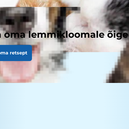
a oma lemmikloomale õige 
oma retsept