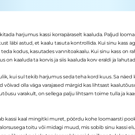
kitada harjumus kassi korrapäraselt kaaluda. Paljud loom
ust läbi astud, et kaalu tasuta kontrollida. Kui sinu kass 
 teda kodus, kasutades vannitoakaalu. Kui sinu kass on rah
s on kaaluda ta korvis ja siis kaaluda korv eraldi ja lahutad
lik, kui sul tekib harjumus seda teha kord kuus. Sa näed 
võivad olla väga varajased märgid kas lihtsast kaalutõus
tõusu varakult, on sellega palju lihtsam toime tulla ja kaa
tab kassi kaal mingitki muret, pöördu kohe loomaarsti poo
orsusega toitu või midagi muud, mis sobib sinu kassi eluv