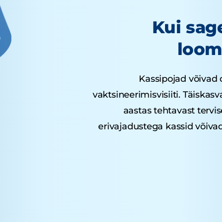
Kui sage
loom
Kassipojad võivad 
vaktsineerimisvisiiti. Täiskas
aastas tehtavast tervi
erivajadustega kassid võiva