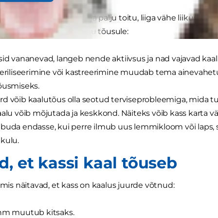
stele põhjustele nagu liiga palju toitu, liiga vähe liikumist 
 aitavad kaasa kassi kaalu tõusule:
sid vananevad, langeb nende aktiivsus ja nad vajavad ka
teriliseerimine või kastreerimine muudab tema ainevahetu
õusmiseks.
d võib kaalutõus olla seotud terviseprobleemiga, mida tul
aalu võib mõjutada ja keskkond. Näiteks võib kass karta vä
buda endasse, kui perre ilmub uus lemmikloom või laps, 
kulu.
d, et kassi kaal tõuseb
, mis näitavad, et kass on kaalus juurde võtnud:
ihm muutub kitsaks.