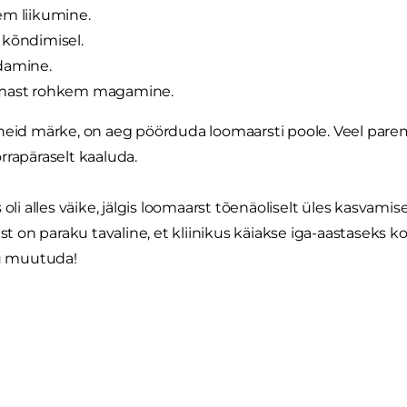
m liikumine.
kõndimisel.
damine.
mast rohkem magamine.
 neid märke, on aeg pöörduda loomaarsti poole. Veel pa
rrapäraselt kaaluda.
 oli alles väike, jälgis loomaarst tõenäoliselt üles kasvam
ist on paraku tavaline, et kliinikus käiakse iga-aastaseks k
ju muutuda!