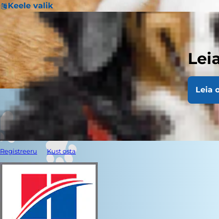
Keele valik
Lei
Leia 
Registreeru
Kust osta