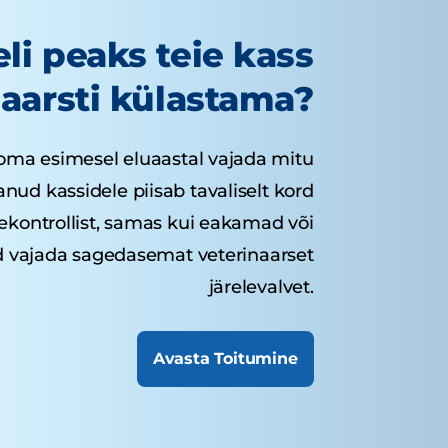
li peaks teie kass
aarsti külastama?
oma esimesel eluaastal vajada mitu
vanud kassidele piisab tavaliselt kord
sekontrollist, samas kui eakamad või
d vajada sagedasemat veterinaarset
järelevalvet.
Avasta Toitumine