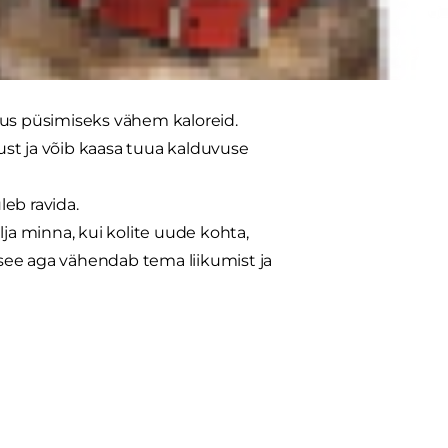
ja rohked maiused, on veel teisi
alus püsimiseks vähem kaloreid.
st ja võib kaasa tuua kalduvuse
eb ravida.
lja minna, kui kolite uude kohta,
see aga vähendab tema liikumist ja