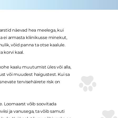
aarstid näevad hea meelega, kui
aga ei armasta kliinikusse minekut,
ulik, võid panna ta otse kaalule.
a korvi kaal.
kohe kaalu muutumist üles või alla,
ust või muudest haigustest. Kui sa
snevate tervisehäirete risk on
le. Loomaarst võib soovitada
iisi ja vanusega, ta võib samuti