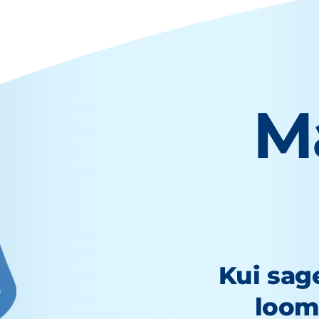
M
Kui sage
loom