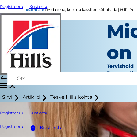
Registreeru
Kust osta
healthcare
Mida teha, kui sinu kassil on kõhuhäda | Hill's Pet
Mid
on 
Tervishoid
Personali 
Sirvi
Artiklid
Teave Hill's kohta
Registreeru
Kust osta
Registreeru
Kust osta