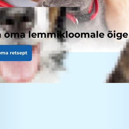
a oma lemmikloomale õige 
oma retsept