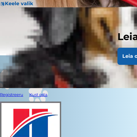
Keele valik
Lei
Leia 
Registreeru
Kust osta