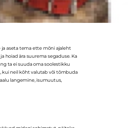
ksendamine ja vedel väljaheide
 ja aseta tema ette mõni ajaleht
lla ja hoiad ära suurema segaduse. Ka
 ning ta ei suuda oma soolestikku
, kui neil kõht valutab või tõmbuda
 kaalu langemine, isumuutus,