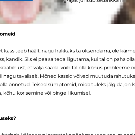
a tema omanikele, aga aeg-ajalt juhtub seda ikka ning o
mmikuga elamise juurde.
tomeid
et kass teeb häält, nagu hakkaks ta oksendama, ole kärme
s, kandik. Siis ei pea sa teda liigutama, kui tal on paha o
s kraabib ust, et välja saada, võib tal olla kõhus probleeme
nii nagu tavaliselt. Mõned kassid võivad muutuda rahutuks
 olla õnnetud. Teised sümptomid, mida tuleks jälgida, on
 kõhu korisemine või pinge liikumisel.
useks?