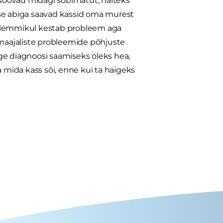
söövad midagi sobimatut, näiteks
kese abiga saavad kassid oma murest
nel lemmikul kestab probleem aga
maajaliste probleemide põhjuste
ge diagnoosi saamiseks oleks hea,
a mida kass sõi, enne kui ta haigeks