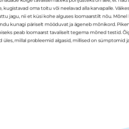
uhädade kõige tavalisemateks põhjusteks on see, et nad 
ire, kugistavad oma toitu või neelavad alla karvapalle. Väi
ruttu jagu, nii et küsi kohe alguses loomaarstilt nõu. Mõ
undu kunagi päriselt mööduvat ja ägeneb mõnikord. Pike
miseks peab loomaarst tavaliselt tegema mõned testid. Õi
d üles, millal probleemid algasid, millised on sümptomid j