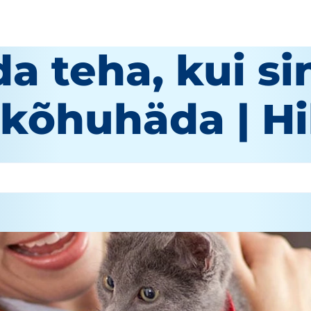
a teha, kui si
kõhuhäda | Hil
autor