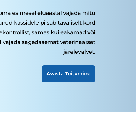
oma esimesel eluaastal vajada mitu
vanud kassidele piisab tavaliselt kord
sekontrollist, samas kui eakamad või
d vajada sagedasemat veterinaarset
järelevalvet.
Avasta Toitumine