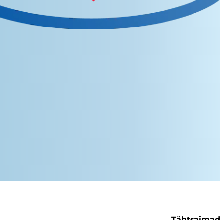
Tähtsaimad