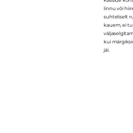
Kasside kõh
linnu või hi
suhteliselt 
kauem, ei t
väljaselgita
kui märgiksi
jäi.