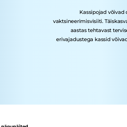
Kassipojad võivad 
vaktsineerimisvisiiti. Täiskas
aastas tehtavast tervi
erivajadustega kassid võiva
 näpunäited