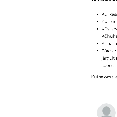
Kui kas
Kui tun
Küsi ar
Kõhuhäd
Anna ra
Pärast 
järgult
sööma.
Kui sa oma l