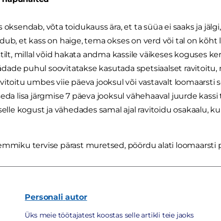
s oksendab, võta toidukauss ära, et ta süüa ei saaks ja jälgi
dub, et kass on haige, tema okses on verd või tal on kõht 
stilt, millal võid hakata andma kassile väikeses koguses ker
ade puhul soovitatakse kasutada spetsiaalset ravitoitu, 
vitoitu umbes viie päeva jooksul või vastavalt loomaarsti s
seda lisa järgmise 7 päeva jooksul vähehaaval juurde kassi 
 selle kogust ja vähedades samal ajal ravitoidu osakaalu, ku
emmiku tervise pärast muretsed, pöördu alati loomaarsti 
Personali
autor
Üks meie töötajatest koostas selle artikli teie jaoks