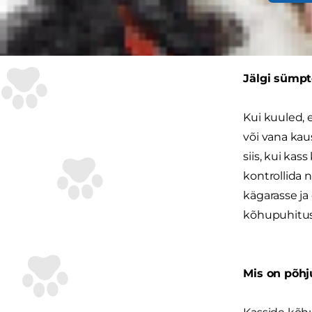
lemmikule eg
kuuluvad le
Jälgi sümp
Kui kuuled, 
või vana kaus
siis, kui kas
kontrollida 
kägarasse ja
kõhupuhitus,
Mis on põhj