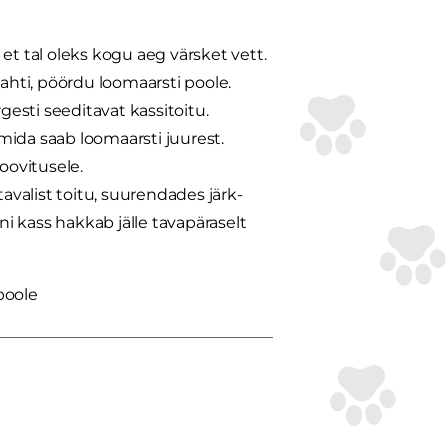
, et tal oleks kogu aeg värsket vett.
lahti, pöördu loomaarsti poole.
gesti seeditavat kassitoitu.
mida saab loomaarsti juurest.
oovitusele.
tavalist toitu, suurendades järk-
ni kass hakkab jälle tavapäraselt
poole