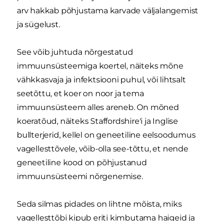
arv hakkab põhjustama karvade väljalangemist
ja sügelust.
See võib juhtuda nõrgestatud
immuunsüsteemiga koertel, näiteks mõne
vähkkasvaja ja infektsiooni puhul, või lihtsalt
seetõttu, et koer on noor ja tema
immuunsüsteem alles areneb. On mõned
koeratõud, näiteks Staffordshire'i ja Inglise
bullterjerid, kellel on geneetiline eelsoodumus
vagellesttõvele, võib-olla see-tõttu, et nende
geneetiline kood on põhjustanud
immuunsüsteemi nõrgenemise.
Seda silmas pidades on lihtne mõista, miks
vagellesttõbi kipub eriti kimbutama haigeid ja