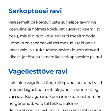
Sarkoptoosi ravi
Varasemalt oli kõiksuguste sügeliste ravimine
keeruline ja hõlmas korduvat tugevat keemilist
pesu, mis ei olnud kellelegi eriti meeltmööda.
Õnneks on tänapäeval mitmesuguseid peale
kantavaid ja suukaudseid ravimeid, mis aitavad
kiiresti ja tõhusalt enamike sarkoptooside puhul.
Vagellesttõve ravi
Lokaalne vagellesttõbi, mille puhul on nahal vaid
mõned laigud, paraneb üldjuhul iseenesest ega
vaja ravi. Kui aga sinu koera immuunsüsteem on
nõrgenenud, võib tal tekkida üldine
demodikoos, millest on palju raskem lahti saada.