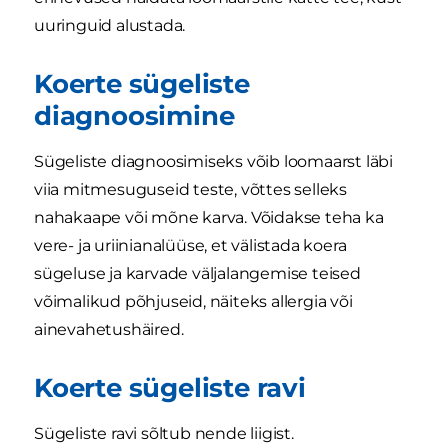
uuringuid alustada.
Koerte sügeliste
diagnoosimine
Sügeliste diagnoosimiseks võib loomaarst läbi
viia mitmesuguseid teste, võttes selleks
nahakaape või mõne karva. Võidakse teha ka
vere- ja uriinianalüüse, et välistada koera
sügeluse ja karvade väljalangemise teised
võimalikud põhjuseid, näiteks allergia või
ainevahetushäired.
Koerte sügeliste ravi
Sügeliste ravi sõltub nende liigist.