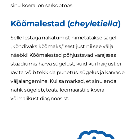
sinu koeral on sarkoptoos.
Kõõmalestad (
cheyletiella
)
Selle lestaga nakatumist nimetatakse sageli
„kõndivaks kõõmaks,“ sest just nii see välja
näebki! Kõõmalestad põhjustavad varajases
staadiumis harva sügelust, kuid kui haigust ei
ravita, võib tekkida punetus, sügelus ja karvade
väljalangemine. Kui sa märkad, et sinu enda
nahk sügeleb, teata loomaarstile koera
võimalikust diagnoosist.