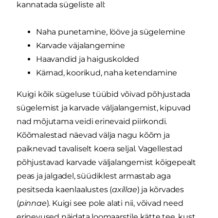
kannatada sügeliste all:
Naha punetamine, lööve ja sügelemine
Karvade väjalangemine
Haavandid ja haiguskolded
Kärnad, koorikud, naha ketendamine
Kuigi kõik sügeluse tüübid võivad põhjustada
sügelemist ja karvade väljalangemist, kipuvad
nad mõjutama veidi erinevaid piirkondi.
Kõõmalestad näevad välja nagu kõõm ja
paiknevad tavaliselt koera seljal. Vagellestad
põhjustavad karvade väljalangemist kõigepealt
peas ja jalgadel, süüdiklest armastab aga
pesitseda kaenlaalustes (
axillae
) ja kõrvades
(
pinnae
). Kuigi see pole alati nii, võivad need
erinevused näidata loomaarstile kätte tee, kust