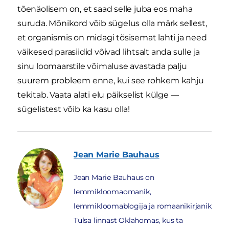
tõenäolisem on, et saad selle juba eos maha
suruda. Mõnikord võib sügelus olla märk sellest,
et organismis on midagi tõsisemat lahti ja need
väikesed parasiidid võivad lihtsalt anda sulle ja
sinu loomaarstile võimaluse avastada palju
suurem probleem enne, kui see rohkem kahju
tekitab. Vaata alati elu päikselist külge —
sügelistest võib ka kasu olla!
Jean Marie
Bauhaus
Jean Marie Bauhaus on
lemmikloomaomanik,
lemmikloomablogija ja romaanikirjanik
Tulsa linnast Oklahomas, kus ta