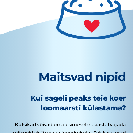
Maitsvad nipid
Kui sageli peaks teie koer
loomaarsti külastama?
Kutsikad võivad oma esimesel eluaastal vajada
mitmeid visiite vaktsineerimiseks. Täiskasvanud