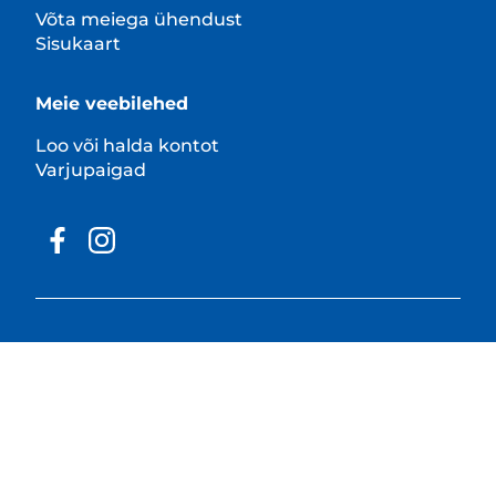
Võta meiega ühendust
Sisukaart
Meie veebilehed
Loo või halda kontot
Varjupaigad
© 2025 Hill's Pet Nutrition, Inc.