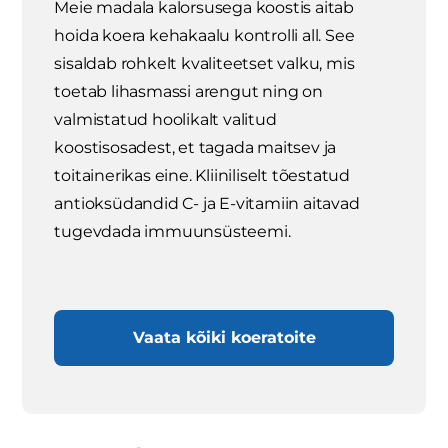
Meie madala kalorsusega koostis aitab
hoida koera kehakaalu kontrolli all. See
sisaldab rohkelt kvaliteetset valku, mis
toetab lihasmassi arengut ning on
valmistatud hoolikalt valitud
koostisosadest, et tagada maitsev ja
toitainerikas eine. Kliiniliselt tõestatud
antioksüdandid C- ja E-vitamiin aitavad
tugevdada immuunsüsteemi.
Vaata kõiki koeratoite