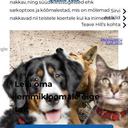
nakkav, ning süüdiklestsügelised ehk
sarkoptoos ja kõõmalestad, mis on mõlemad
Sirvi
Artiklid
nakkavad nii teistele koertele kui ka inimestele.
Teave Hill's kohta
Registreeru
Kust osta
ggle
Leia oma
lemmikloomale õige
toit