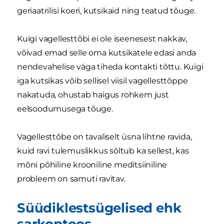
geriaatrilisi koeri, kutsikaid ning teatud tõuge.
Kuigi vagellesttõbi ei ole iseenesest nakkav,
võivad emad selle oma kutsikatele edasi anda
nendevahelise väga tiheda kontakti tõttu. Kuigi
iga kutsikas võib sellisel viisil vagellesttõppe
nakatuda, ohustab haigus rohkem just
eelsoodumusega tõuge.
Vagellesttõbe on tavaliselt üsna lihtne ravida,
kuid ravi tulemuslikkus sõltub ka sellest, kas
mõni põhiline krooniline meditsiiniline
probleem on samuti ravitav.
Süüdiklestsügelised ehk
sarkoptoos