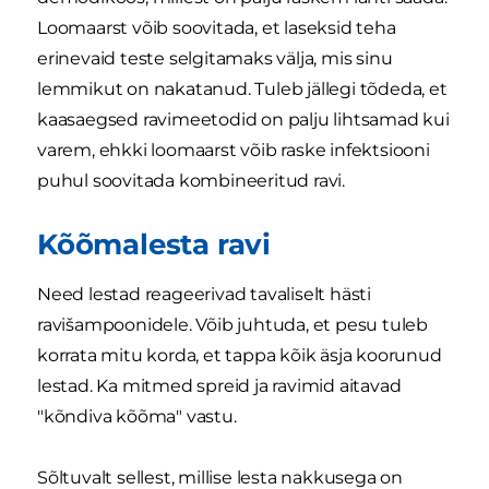
Loomaarst võib soovitada, et laseksid teha
erinevaid teste selgitamaks välja, mis sinu
lemmikut on nakatanud. Tuleb jällegi tõdeda, et
kaasaegsed ravimeetodid on palju lihtsamad kui
varem, ehkki loomaarst võib raske infektsiooni
puhul soovitada kombineeritud ravi.
Kõõmalesta ravi
Need lestad reageerivad tavaliselt hästi
ravišampoonidele. Võib juhtuda, et pesu tuleb
korrata mitu korda, et tappa kõik äsja koorunud
lestad. Ka mitmed spreid ja ravimid aitavad
"kõndiva kõõma" vastu.
Sõltuvalt sellest, millise lesta nakkusega on