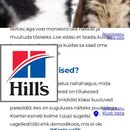
sügelemisel võib olla mitmeid muidki põhjuseid,
on oluline, et varustaksid end teadmistega
sügeliste kohta. Sügelised on haigus, mis on küll
ravitav, aga võib mõnikord olla nakkav ja
Registreeru
muutuda tõsiseks. Loe edasi, et teada, kuidas
Kust osta
koerte sügelisi ravida ja kuidas sa saad oma
vaevlevat sõpra aidata.
Mis on sügelised?
Üldiselt võttes on sügelus nahahaigus, mida
põhjustavad lestad. Need on tillukesed
ämblikulaadsete (arahniidide) klassi kuuluvad
parasiidid, kes on suguluses näiteks puukidega.
Registreeru
Kust osta
Koertel esineb kolme tüüpi sügelisi:
vagellesttõbi ehk demodikoos, mis ei ole
Keele valik