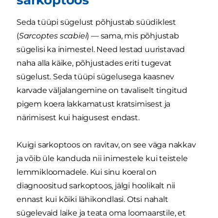
Seda tüüpi sügelust põhjustab süüdiklest
(
Sarcoptes scabiei
) — sama, mis põhjustab
sügelisi ka inimestel. Need lestad uuristavad
naha alla käike, põhjustades eriti tugevat
sügelust. Seda tüüpi sügelusega kaasnev
karvade väljalangemine on tavaliselt tingitud
pigem koera lakkamatust kratsimisest ja
närimisest kui haigusest endast.
Kuigi sarkoptoos on ravitav, on see väga nakkav
ja võib üle kanduda nii inimestele kui teistele
lemmikloomadele. Kui sinu koeral on
diagnoositud sarkoptoos, jälgi hoolikalt nii
ennast kui kõiki lähikondlasi. Otsi nahalt
sügelevaid laike ja teata oma loomaarstile, et