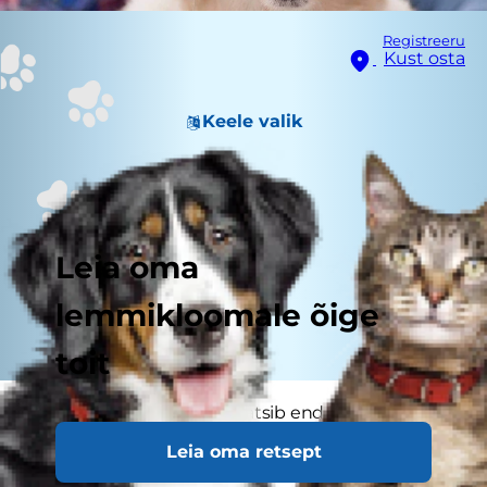
Registreeru
Kust osta
Keele valik
Leia oma
lemmikloomale õige
toit
Kas su koer sügeleb ja kratsib end lakkamatult?
Kas tal hakkab karv välja langema? Kui see on nii,
Leia oma retsept
siis võivad koeral olla sügelised. Kuigi