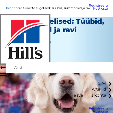
Registreeru
healthcare
Koerte sügelised: Tüübid, sümptomid ja ravi
Kust osta
Koerte sügelised: Tüübid,
sümptomid ja ravi
Tervishoid
Jean Marie Bauhaus
|
Juuli 31, 2024
Sirvi
Artiklid
Teave Hill's kohta
Registreeru
Kust osta