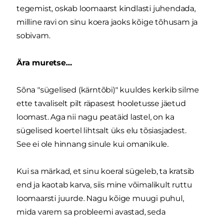
tegemist, oskab loomaarst kindlasti juhendada,
milline ravi on sinu koera jaoks kõige tõhusam ja
sobivam.
Ära muretse…
Sõna "sügelised (kärntõbi)" kuuldes kerkib silme
ette tavaliselt pilt räpasest hooletusse jäetud
loomast. Aga nii nagu peatäid lastel, on ka
sügelised koertel lihtsalt üks elu tõsiasjadest.
See ei ole hinnang sinule kui omanikule.
Kui sa märkad, et sinu koeral sügeleb, ta kratsib
end ja kaotab karva, siis mine võimalikult ruttu
loomaarsti juurde. Nagu kõige muugi puhul,
mida varem sa probleemi avastad, seda