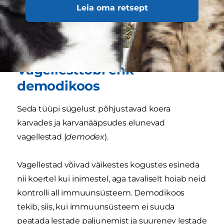
Leia oma retsept
Vagellesttõbi ehk
demodikoos
Seda tüüpi sügelust põhjustavad koera
karvades ja karvanääpsudes elunevad
vagellestad (
demodex
).
Vagellestad võivad väikestes kogustes esineda
nii koertel kui inimestel, aga tavaliselt hoiab neid
kontrolli all immuunsüsteem. Demodikoos
tekib, siis, kui immuunsüsteem ei suuda
peatada lestade paljunemist ja suurenev lestade