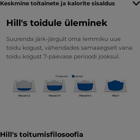
Keskmine toitainete ja kalorite sisaldus
Hill's toidule üleminek
Suurenda järk-järgult oma lemmiku uue
toidu kogust, vähendades samaaegselt vana
toidu kogust 7-päevase perioodi jooksul.
Hill's toitumisfilosoofia