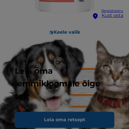
Registreeru
Kust osta
Keele valik
Leia oma
lemmikloomale õige
toit
Leia oma retsept