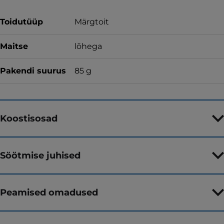
Toidutüüp
Märgtoit
Maitse
lõhega
Pakendi suurus
85 g
Koostisosad
Söötmise juhised
Peamised omadused