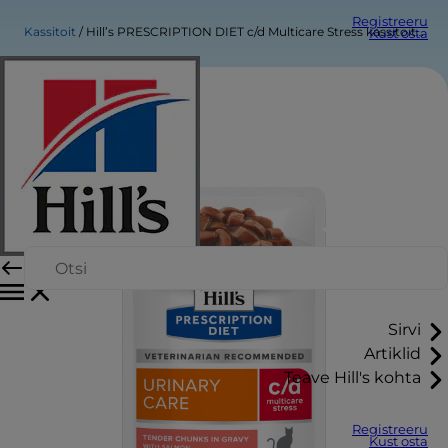
Registreeru
Kassitoit
Hill’s PRESCRIPTION DIET c/d Multicare Stress kassitoit lõhega
Kust osta
Sirvi
Artiklid
Teave Hill's kohta
Registreeru
Kust osta