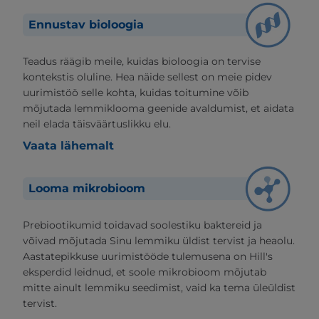
Ennustav bioloogia
Teadus räägib meile, kuidas bioloogia on tervise
kontekstis oluline. Hea näide sellest on meie pidev
uurimistöö selle kohta, kuidas toitumine võib
mõjutada lemmiklooma geenide avaldumist, et aidata
neil elada täisväärtuslikku elu.
Vaata lähemalt
Looma mikrobioom
Prebiootikumid toidavad soolestiku baktereid ja
võivad mõjutada Sinu lemmiku üldist tervist ja heaolu.
Aastatepikkuse uurimistööde tulemusena on Hill's
eksperdid leidnud, et soole mikrobioom mõjutab
mitte ainult lemmiku seedimist, vaid ka tema üleüldist
tervist.