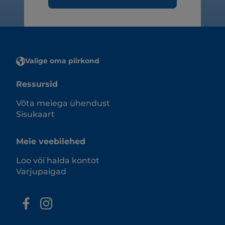
Valige oma piirkond
Ressursid
Võta meiega ühendust
Sisukaart
Meie veebilehed
Loo või halda kontot
Varjupaigad