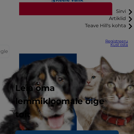
Sirvi
Artiklid
Teave Hill's kohta
Registreeru
Kust osta
ggle
Leia oma
lemmikloomale õige
toit