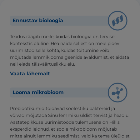
Ennustav bioloogia
Teadus räägib meile, kuidas bioloogia on tervise
kontekstis oluline. Hea näide sellest on meie pidev
uurimistöö selle kohta, kuidas toitumine võib
mõjutada lemmiklooma geenide avaldumist, et aidata
neil elada täisväärtuslikku elu.
Vaata lähemalt
Looma mikrobioom
Prebiootikumid toidavad soolestiku baktereid ja
võivad mõjutada Sinu lemmiku üldist tervist ja heaolu.
Aastatepikkuse uurimistööde tulemusena on Hill's
eksperdid leidnud, et soole mikrobioom mõjutab
mitte ainult lemmiku seedimist, vaid ka tema üleüldist