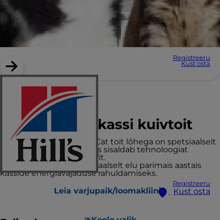
Registreeru
Kust osta
Hill's Science Plan
täiskasvanud kassi kuivtoit
Hill’s Science Plan Adult Cat toit lõhega on spetsiaalselt
välja töötatud täistoit, mis sisaldab tehnoloogiat
ActivBiome+ Multi-Benefit.
See toit on loodud spetsiaalselt elu parimais aastais
kasside energiavajaduse rahuldamiseks.
Registreeru
Leia varjupaik/loomakliinik
Kust osta
Keele valik