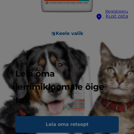
Registreeru
Kust osta
Keele valik
Leia oma
lemmikloomale õige
toit
Leia oma retsept