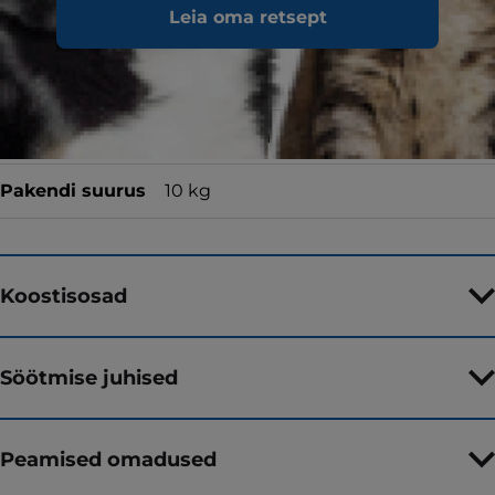
Leia oma retsept
Toidutüüp
Kuivtoit
Maitse
tuunikalaga
Pakendi suurus
10 kg
Koostisosad
Söötmise juhised
Peamised omadused