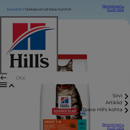
Registreeru
Kassitoit
täiskasvanud kassi kuivtoit
Kust osta
Sirvi
Artiklid
Teave Hill's kohta
Registreeru
Kust osta