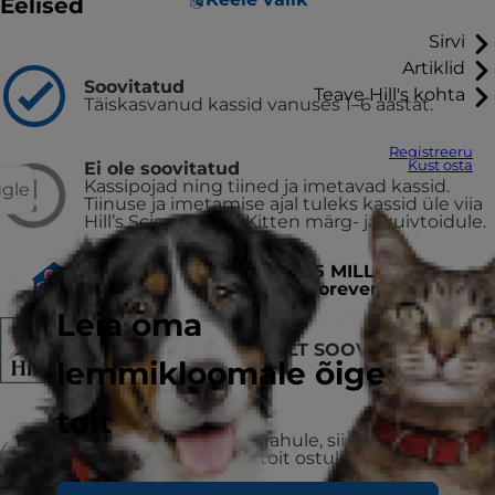
Eelised
Sirvi
Artiklid
Soovitatud
Teave Hill's kohta
Täiskasvanud kassid vanuses 1–6 aastat.
Registreeru
Kust osta
Ei ole soovitatud
Kassipojad ning tiined ja imetavad kassid.
ggle
Tiinuse ja imetamise ajal tuleks kassid üle viia
Hill’s Science Plan Kitten märg- ja kuivtoidule.
Proud to have helped
15 MILLION
SHELTER PETS find a forever home
& counting
Leia oma
VETERINAARIDE POOLT SOOVITATUD
lemmikloomale õige
toit
VÕI RAHA TAGASI
Kui sa ei jää tootega rahule, siis tagasta
kasutamata jäänud toit ostukohta ning saad
raha tagasi.