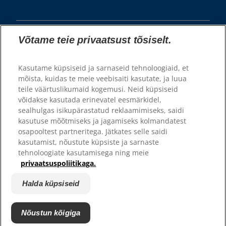
Võtame teie privaatsust tõsiselt.
Kasutame küpsiseid ja sarnaseid tehnoloogiaid, et
mõista, kuidas te meie veebisaiti kasutate, ja luua
teile väärtuslikumaid kogemusi. Neid küpsiseid
© 2025 Hill's Pet Nutrition, Inc.
võidakse kasutada erinevatel eesmärkidel,
sealhulgas isikupärastatud reklaamimiseks, saidi
Kõik õigused kaitstud.
kasutuse mõõtmiseks ja jagamiseks kolmandatest
Siin kasutatuna tähistab see registreeritud kaubamärgi staatust
osapooltest partneritega. Jätkates selle saidi
ainult USA-s; registreerimise staatus teistes piirkondades võib olla
erinev. Selle veebilehe kasutamisel kehtivad meie
kasutamist, nõustute küpsiste ja sarnaste
kasutustingimused.
tehnoloogiate kasutamisega ning meie
privaatsuspoliitikaga.
Üldtingimused
Õiguslik teave
Privaatsustingimused
Halda küpsiseid
Halda küpsiseid
Nõustun kõigiga