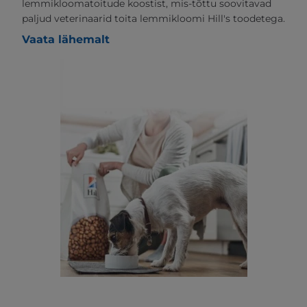
lemmikloomatoitude koostist, mis-tõttu soovitavad
paljud veterinaarid toita lemmikloomi Hill's toodetega.
Vaata lähemalt