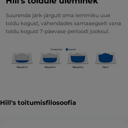
Hill's toidule üleminek
Suurenda järk-järgult oma lemmiku uue
toidu kogust, vähendades samaaegselt vana
toidu kogust 7-päevase perioodi jooksul.
Hill's toitumisfilosoofia