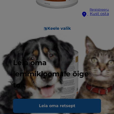
Registreeru
Kust osta
Keele valik
Leia oma
lemmikloomale õige
toit
Leia oma retsept