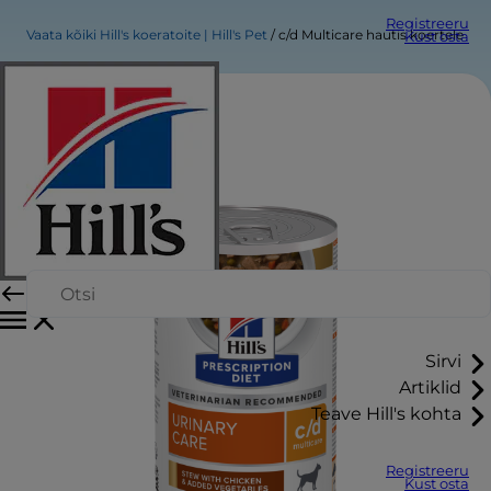
Registreeru
Vaata kõiki Hill's koeratoite | Hill's Pet
c/d Multicare hautis koertele
Kust osta
Sirvi
Artiklid
Teave Hill's kohta
Registreeru
Kust osta