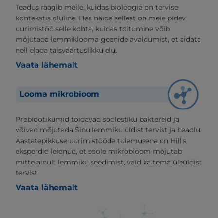
Teadus räägib meile, kuidas bioloogia on tervise
kontekstis oluline. Hea näide sellest on meie pidev
uurimistöö selle kohta, kuidas toitumine võib
mõjutada lemmiklooma geenide avaldumist, et aidata
neil elada täisväärtuslikku elu.
Vaata lähemalt
Looma mikrobioom
Prebiootikumid toidavad soolestiku baktereid ja
võivad mõjutada Sinu lemmiku üldist tervist ja heaolu.
Aastatepikkuse uurimistööde tulemusena on Hill's
eksperdid leidnud, et soole mikrobioom mõjutab
mitte ainult lemmiku seedimist, vaid ka tema üleüldist
tervist.
Vaata lähemalt