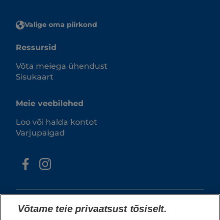
Valige oma piirkond
Ressursid
Võta meiega ühendust
Sisukaart
Meie veebilehed
Loo või halda kontot
Varjupaigad
Võtame teie privaatsust tõsiselt.