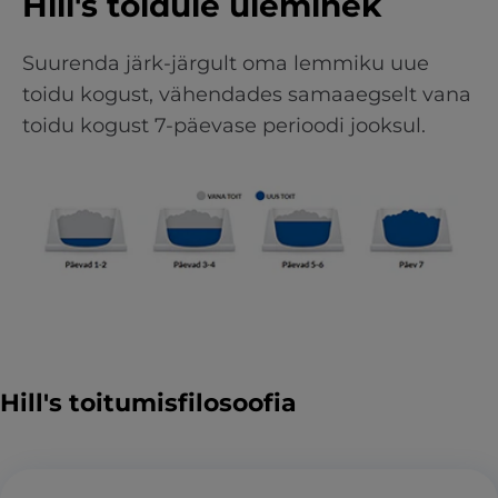
Hill's toidule üleminek
Suurenda järk-järgult oma lemmiku uue
toidu kogust, vähendades samaaegselt vana
toidu kogust 7-päevase perioodi jooksul.
Hill's toitumisfilosoofia