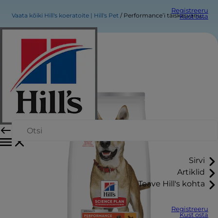
Registreeru
Vaata kõiki Hill's koeratoite | Hill's Pet
Performance’i täiskasvanud koerte toit kanaga
Kust osta
Sirvi
Artiklid
Teave Hill's kohta
Registreeru
Kust osta