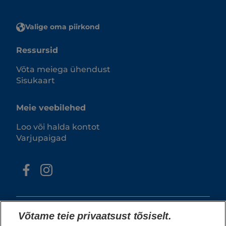
Valige oma piirkond
Ressursid
Võta meiega ühendust
Sisukaart
Meie veebilehed
Loo või halda kontot
Varjupaigad
Võtame teie privaatsust tõsiselt.