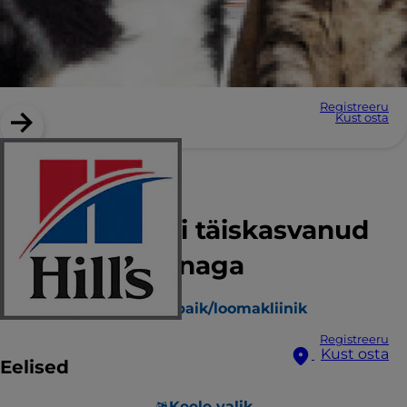
Registreeru
Kust osta
Hill’s Science Plan
Performance’i täiskasvanud
koerte toit kanaga
Leia varjupaik/loomakliinik
Registreeru
Kust osta
Eelised
Keele valik