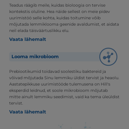
Teadus räägib meile, kuidas bioloogia on tervise
kontekstis oluline. Hea näide sellest on meie pidev
uurimistöö selle kohta, kuidas toitumine võib
mõjutada lemmiklooma geenide avaldumist, et aidata
neil elada täisväärtuslikku elu.
Vaata lähemalt
Looma mikrobioom
Prebiootikumid toidavad soolestiku baktereid ja
võivad mõjutada Sinu lemmiku üldist tervist ja heaolu.
Aastatepikkuse uurimistööde tulemusena on Hill's
eksperdid leidnud, et soole mikrobioom mõjutab
mitte ainult lemmiku seedimist, vaid ka tema üleüldist
tervist.
Vaata lähemalt