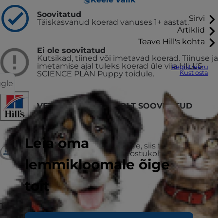
Soovitatud
Sirvi
Täiskasvanud koerad vanuses 1+ aastat.
Artiklid
Teave Hill's kohta
Ei ole soovitatud
Kutsikad, tiined või imetavad koerad. Tiinuse ja
imetamise ajal tuleks koerad üle viia HILL’S
Registreeru
SCIENCE PLAN Puppy toidule.
Kust osta
ggle
VETERINAARIDE POOLT SOOVITATUD
VÕI RAHA TAGASI
Leia oma
Kui sa ei jää tootega rahule, siis tagasta
kasutamata jäänud toit ostukohta ning saad
lemmikloomale õige
raha tagasi.
toit
Toidutüüp
Kuivtoit