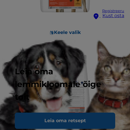
Registreeru
Kust osta
Keele valik
Leia oma
lemmikloomale õige
toit
Leia oma retsept