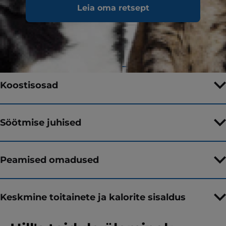
Leia oma retsept
Maitse
kanaga
Pakendi suurus
14 kg
Koostisosad
Söötmise juhised
Peamised omadused
Keskmine toitainete ja kalorite sisaldus