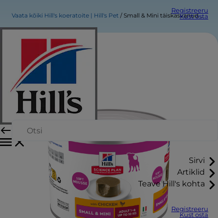
Registreeru
Vaata kõiki Hill's koeratoite | Hill's Pet
Small & Mini täiskasvanud koerte toit
Kust osta
Sirvi
Artiklid
Teave Hill's kohta
Registreeru
Kust osta