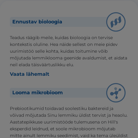
Ennustav bioloogia
Teadus räägib meile, kuidas bioloogia on tervise
kontekstis oluline. Hea näide sellest on meie pidev
uurimistöö selle kohta, kuidas toitumine võib
mõjutada lemmiklooma geenide avaldumist, et aidata
neil elada täisväärtuslikku elu.
Vaata lähemalt
Looma mikrobioom
Prebiootikumid toidavad soolestiku baktereid ja
võivad mõjutada Sinu lemmiku üldist tervist ja heaolu.
Aastatepikkuse uurimistööde tulemusena on Hill's
eksperdid leidnud, et soole mikrobioom mõjutab
mitte ainult lemmiku seedimist, vaid ka tema üleüldist