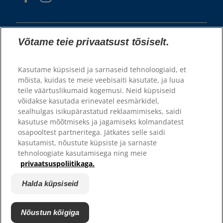
Võtame teie privaatsust tõsiselt.
Kasutame küpsiseid ja sarnaseid tehnoloogiaid, et
mõista, kuidas te meie veebisaiti kasutate, ja luua
teile väärtuslikumaid kogemusi. Neid küpsiseid
© 2025 Hill's Pet Nutrition, Inc.
võidakse kasutada erinevatel eesmärkidel,
sealhulgas isikupärastatud reklaamimiseks, saidi
Kõik õigused kaitstud.
kasutuse mõõtmiseks ja jagamiseks kolmandatest
Siin kasutatuna tähistab see registreeritud kaubamärgi staatust
osapooltest partneritega. Jätkates selle saidi
ainult USA-s; registreerimise staatus teistes piirkondades võib olla
erinev. Selle veebilehe kasutamisel kehtivad meie
kasutamist, nõustute küpsiste ja sarnaste
kasutustingimused.
tehnoloogiate kasutamisega ning meie
privaatsuspoliitikaga.
Üldtingimused
Õiguslik teave
Privaatsustingimused
Halda küpsiseid
Halda küpsiseid
Nõustun kõigiga