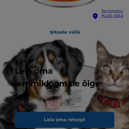
Registreeru
Kust osta
Keele valik
Leia oma
lemmikloomale õige
toit
Leia oma retsept