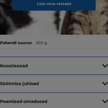
Leia oma retsept
Toidutüüp
Märgtoit
Maitse
kanaga
Pakendi suurus
200 g
Koostisosad
Söötmise juhised
Peamised omadused