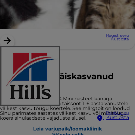
Registreeru
Kust osta
Hill’s Science Plan
Small & Mini täiskasvanud
koerte toit
Hill’s Science Plan Small & Mini pasteet kanaga
täiskasvanud koertele on täissööt 1–6 aasta vanustele
väikest kasvu tõugu koertele. See märgtoit on loodud
Sinu parimates aastates väikest kasvu või minitõugu
Registreeru
Kust osta
koera ainulaadsete vajaduste alusel.
Leia varjupaik/loomakliinik
Keele valik