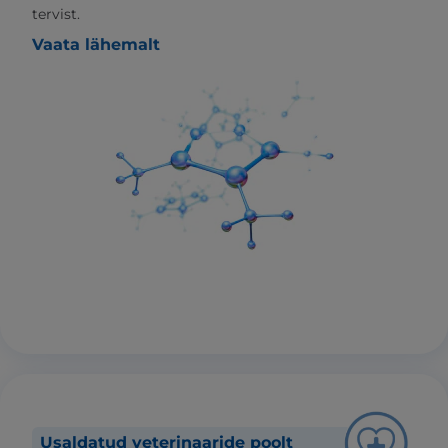
tervist.
Vaata lähemalt
Usaldatud veterinaaride poolt