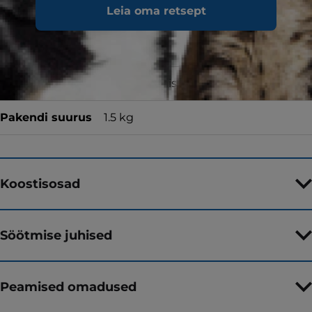
Leia oma retsept
Toidutüüp
Kuivtoit
Maitse
talleliha ja riisiga
Pakendi suurus
1.5 kg
Koostisosad
Söötmise juhised
Peamised omadused