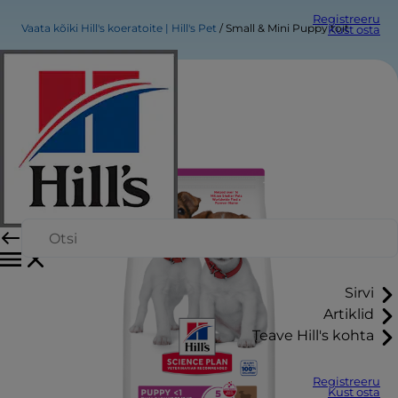
Registreeru
Vaata kõiki Hill's koeratoite | Hill's Pet
Small & Mini Puppy toit
Kust osta
Sirvi
Artiklid
Teave Hill's kohta
Registreeru
Kust osta