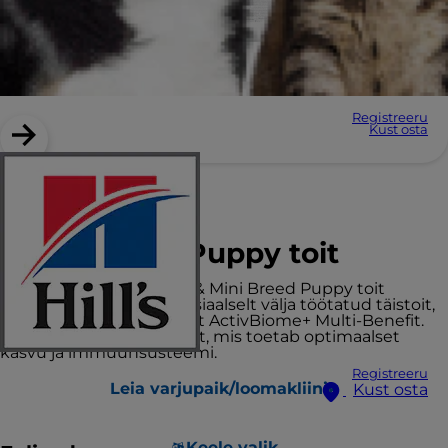
Registreeru
Kust osta
Hill’s Science Plan
Small & Mini Puppy toit
Hill’s Science Plan Small & Mini Breed Puppy toit
talleliha ja riisiga on spetsiaalselt välja töötatud täistoit,
mis sisaldab tehnoloogiat ActivBiome+ Multi-Benefit.
100% tasakaalustatud toit, mis toetab optimaalset
kasvu ja immuunsüsteemi.
Registreeru
Leia varjupaik/loomakliinik
Kust osta
Keele valik