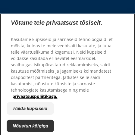
Võtame teie privaatsust tõsiselt.
Kasutame küpsiseid ja sarnaseid tehnoloogiaid, et
mõista, kuidas te meie veebisaiti kasutate, ja luua
teile väärtuslikumaid kogemusi. Neid küpsiseid
© 2025 Hill's Pet Nutrition, Inc.
võidakse kasutada erinevatel eesmärkidel,
sealhulgas isikupärastatud reklaamimiseks, saidi
Kõik õigused kaitstud.
kasutuse mõõtmiseks ja jagamiseks kolmandatest
Siin kasutatuna tähistab see registreeritud kaubamärgi staatust
osapooltest partneritega. Jätkates selle saidi
ainult USA-s; registreerimise staatus teistes piirkondades võib olla
erinev. Selle veebilehe kasutamisel kehtivad meie
kasutamist, nõustute küpsiste ja sarnaste
kasutustingimused.
tehnoloogiate kasutamisega ning meie
privaatsuspoliitikaga.
Üldtingimused
Õiguslik teave
Privaatsustingimused
Halda küpsiseid
Halda küpsiseid
Nõustun kõigiga