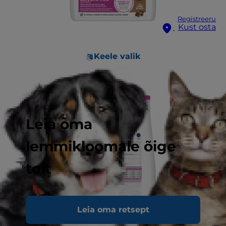
Registreeru
Kust osta
Keele valik
Leia oma
lemmikloomale õige
toit
Leia oma retsept