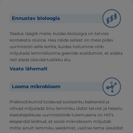
Ennustav bioloogia
Teadus räägib meile, kuidas bioloogia on tervise
kontekstis oluline. Hea näide sellest on meie pidev
uurimistöö selle kohta, kuidas toitumine võib
mõjutada lemmiklooma geenide avaldumist, et aidata
neil elada täisväärtuslikku elu.
Vaata lähemalt
Looma mikrobioom
Prebiootikumid toidavad soolestiku baktereid ja
võivad mõjutada Sinu lemmiku üldist tervist ja heaolu.
Aastatepikkuse uurimistööde tulemusena on Hill's
eksperdid leidnud, et soole mikrobioom mõjutab
mitte ainult lemmiku seedimist, vaid ka tema üleüldist