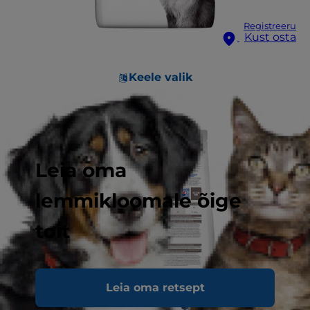
Registreeru
Kust osta
Keele valik
Leia oma
lemmikloomale õige
toit
Leia oma retsept