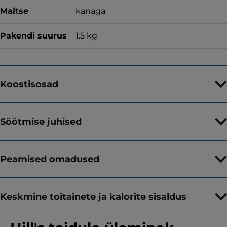
Maitse
kanaga
Pakendi suurus
1.5 kg
Koostisosad
Söötmise juhised
Peamised omadused
Keskmine toitainete ja kalorite sisaldus