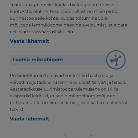
Teadus räägib meile, kuidas bioloogia on tervise
kontekstis oluline. Hea näide sellest on meie pidev
uurimistöö selle kohta, kuidas toitumine võib
mõjutada lemmiklooma geenide avaldumist, et aidata
neil elada täisväärtuslikku elu.
Vaata lähemalt
Looma mikrobioom
Prebiootikumid toidavad soolestiku baktereid ja
võivad mõjutada Sinu lemmiku üldist tervist ja heaolu.
Aastatepikkuse uurimistööde tulemusena on Hill's
eksperdid leidnud, et soole mikrobioom mõjutab
mitte ainult lemmiku seedimist, vaid ka tema üleüldist
tervist.
Vaata lähemalt