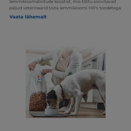
lemmikloomatoitude koostist, mis-tõttu soovitavad
paljud veterinaarid toita lemmikloomi Hill's toodetega.
Vaata lähemalt