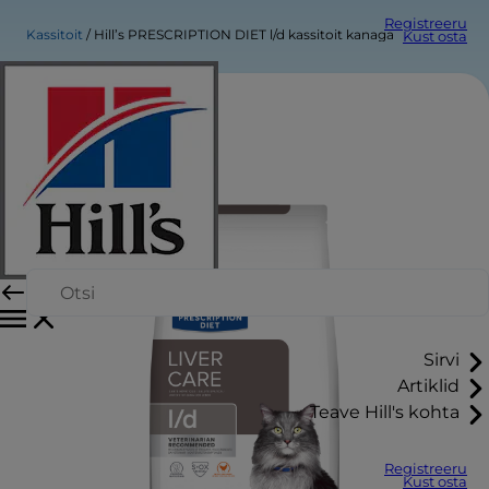
Registreeru
Kassitoit
Hill’s PRESCRIPTION DIET l/d kassitoit kanaga
Kust osta
Sirvi
Artiklid
Teave Hill's kohta
Registreeru
Kust osta