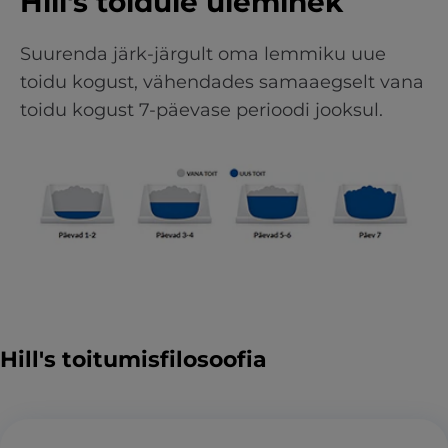
Hill's toidule üleminek
Suurenda järk-järgult oma lemmiku uue
toidu kogust, vähendades samaaegselt vana
toidu kogust 7-päevase perioodi jooksul.
Hill's toitumisfilosoofia