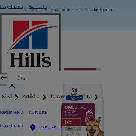
Registreeru
Kust osta
Vaata kõiki Hill's koeratoite | Hill's Pet
i/d koeratoit
Sirvi
Artiklid
Teave Hill's kohta
Registreeru
Kust osta
Registreeru
Kust osta