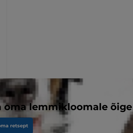
a oma lemmikloomale õige 
oma retsept