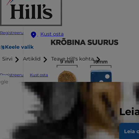
Registreeru
Kust osta
Keele valik
Sirvi
Artiklid
Teave Hill's kohta
Registreeru
Kust osta
ggle
Lei
Leia 