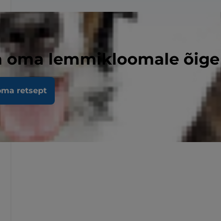
a oma lemmikloomale õige 
oma retsept