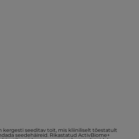
n kergesti seeditav toit, mis kliiniliselt tõestatult
endada seedehäireid. Rikastatud ActivBiome+