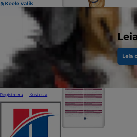
Keele valik
Lei
Leia 
Registreeru
Kust osta