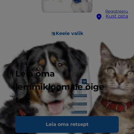
Registreeru
Kust osta
Keele valik
Leia oma
lemmikloomale õige
toit
Leia oma retsept