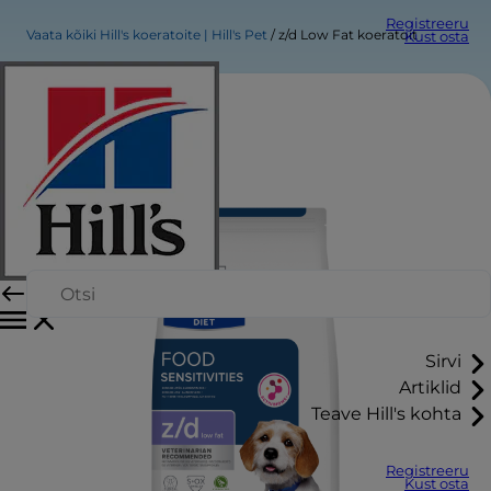
Registreeru
Vaata kõiki Hill's koeratoite | Hill's Pet
z/d Low Fat koeratoit
Kust osta
Sirvi
Artiklid
Teave Hill's kohta
Registreeru
Kust osta