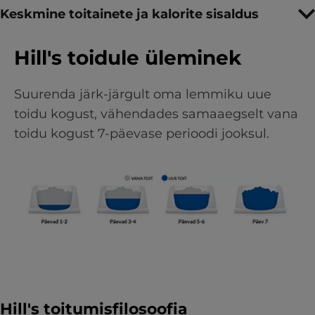
Keskmine toitainete ja kalorite sisaldus
Hill's toidule üleminek
Suurenda järk-järgult oma lemmiku uue
toidu kogust, vähendades samaaegselt vana
toidu kogust 7-päevase perioodi jooksul.
Hill's toitumisfilosoofia