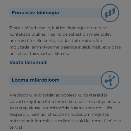
Ennustav bioloogia
Teadus räägib meile, kuidas bioloogia on tervise
kontekstis oluline. Hea näide sellest on meie pidev
uurimistöö selle kohta, kuidas toitumine võib
mõjutada lemmiklooma geenide avaldumist, et aidata
neil elada täisväärtuslikku elu.
Vaata lähemalt
Looma mikrobioom
Prebiootikumid toidavad soolestiku baktereid ja
võivad mõjutada Sinu lemmiku üldist tervist ja heaolu.
Aastatepikkuse uurimistööde tulemusena on Hill's
eksperdid leidnud, et soole mikrobioom mõjutab
mitte ainult lemmiku seedimist, vaid ka tema üleüldist
tervist.