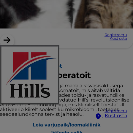
Registreeru
Kust osta
Hill’s Prescription Diet
z/d Low Fat koeratoit
Hüdrolüüsitud sojavalgu ja madala rasvasisaldusega
kliiniliselt väljatöötatud loomatoit, mis aitab vältida
toidu kõrvaltoimeid, toetades toidu- ja rasvatundlike
koerte naha tervist. Tugevdatud Hill’si revolutsioonilise
ActivBiome+ tehnoloogiaga, mis kliiniliselt tõestatult
aktiveerib kiirelt soolestiku mikrobioomi, toetades
Registreeru
seedeelundkonna tervist ja heaolu.
Kust osta
Leia varjupaik/loomakliinik
Keele valik