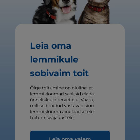
Leia oma
lemmikule
sobivaim toit
Õige toitumine on oluline, et
lemmikloomad saaksid elada
õnnelikku ja tervet elu. Vaata,
millised toidud vastavad sinu
lemmiklooma ainulaadsetele
toitumisvajadustele.
Leia oma valem