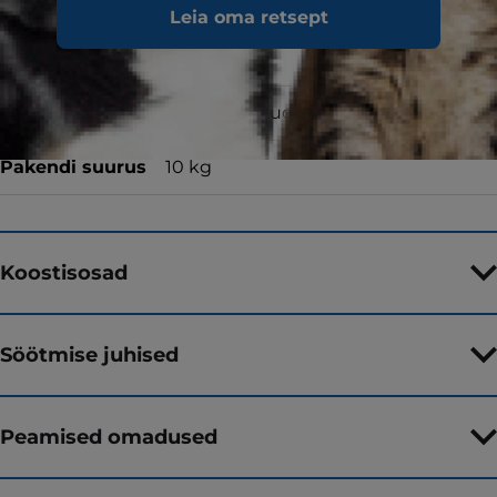
Leia oma retsept
Toidutüüp
Kuivtoit
Maitse
hüdrolüüsitud sojaga
Pakendi suurus
10 kg
Koostisosad
Söötmise juhised
Peamised omadused