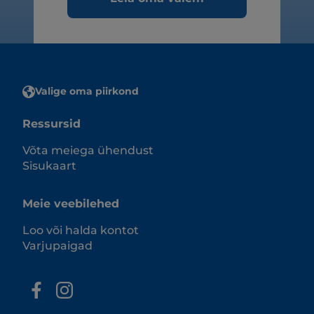
Valige oma piirkond
Ressursid
Võta meiega ühendust
Sisukaart
Meie veebilehed
Loo või halda kontot
Varjupaigad