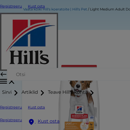
Registreeru
Kust osta
Vaata kõiki Hill's koeratoite | Hill's Pet
Light Medium Adult Do
Sirvi
Artiklid
Teave Hill's kohta
Registreeru
Kust osta
Registreeru
Kust osta