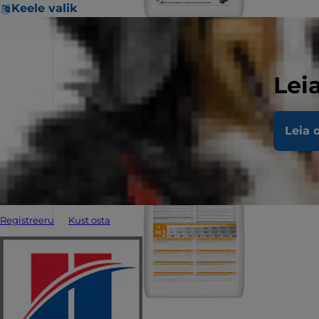
Keele valik
Lei
Leia 
Registreeru
Kust osta