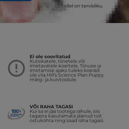
u täiskasvanud koertele, kellel on tervisliku
kse energiasisaldusega toitu.
Ei ole soovitatud
Kutsikatele, tiinetele või
imetavatele koertele. Tiinuse ja
imetamise ajaks tuleks koerad
üle viia Hill’s Science Plan Puppy
märg- ja kuivtoidule.
VÕI RAHA TAGASI
Kui sa ei jää tootega rahule, siis
tagasta kasutamata jäänud toit
ostukohta ning saad raha tagasi.