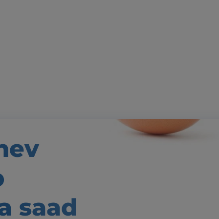
nev
b
a saad