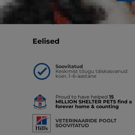
Täppistoit vähemaktiivsetele keskmist tõug
kehakaalu ja eluviisi säilitamiseks vaja väi
Leia varjupaik/loomakliinik
Eelised
Soovitatud
Keskmist tõugu täiskasvanud
koer, 1–6-aastane
Proud to have helped
15
MILLION SHELTER PETS find a
forever home & counting
VETERINAARIDE POOLT
SOOVITATUD