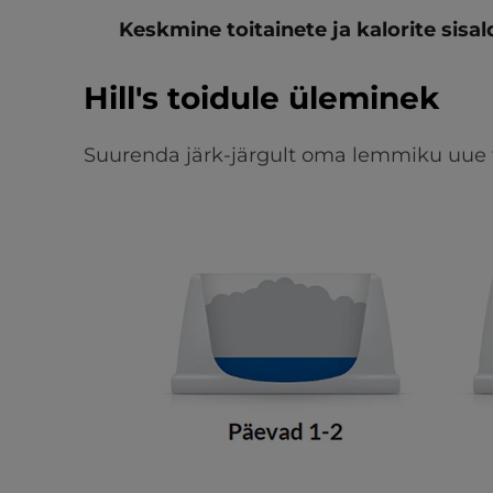
Keskmine toitainete ja kalorite sisa
Hill's toidule üleminek
Suurenda järk-järgult oma lemmiku uue t