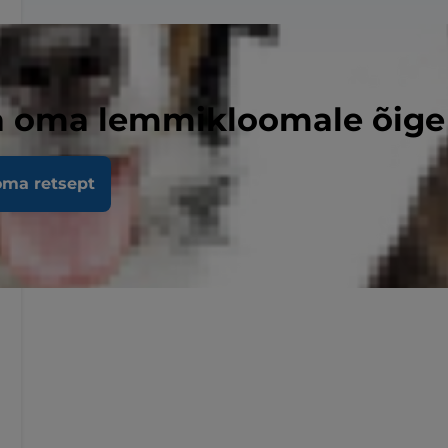
a oma lemmikloomale õige 
oma retsept