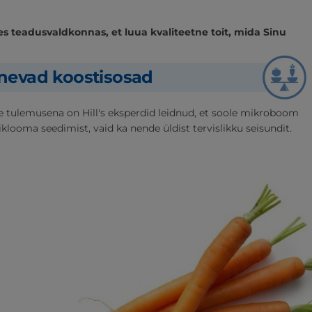
s teadusvaldkonnas, et luua kvaliteetne toit, mida Sinu
nevad koostisosad
e tulemusena on Hill's eksperdid leidnud, et soole mikroboom
klooma seedimist, vaid ka nende üldist tervislikku seisundit.