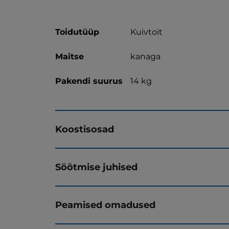
Toidutüüp
Kuivtoit
Maitse
kanaga
Pakendi suurus
14 kg
Koostisosad
Söötmise juhised
Peamised omadused