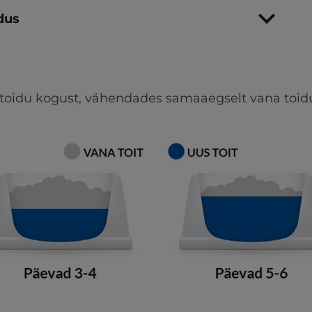
ldus
oidu kogust, vähendades samaaegselt vana toidu 