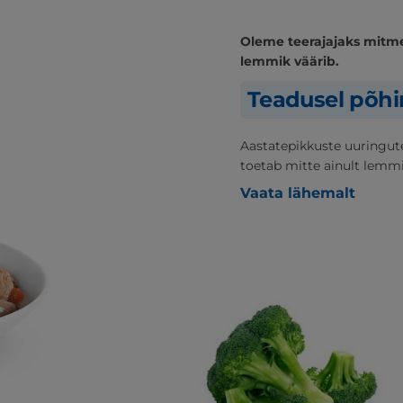
Oleme teerajajaks mitme
lemmik väärib.
Teadusel põhi
Aastatepikkuste uuringut
toetab mitte ainult lemmi
Vaata lähemalt