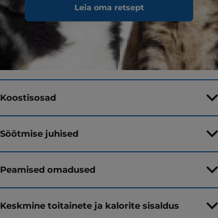
Toidutüüp
Märgtoit
Leia oma retsept
Maitse
Pakendi suurus
363 g
Koostisosad
Söötmise juhised
Peamised omadused
Keskmine toitainete ja kalorite sisaldus