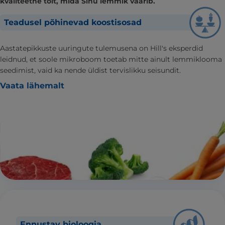
kvaliteetne toit, mida Sinu lemmik väärib.
Teadusel põhinevad koostisosad
Aastatepikkuste uuringute tulemusena on Hill's eksperdid
leidnud, et soole mikroboom toetab mitte ainult lemmiklooma
seedimist, vaid ka nende üldist tervislikku seisundit.
Vaata lähemalt
Ennustav bioloogia