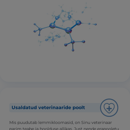
Usaldatud veterinaaride poolt
Mis puudutab lemmikloomasid, on Sinu veterinaar
parim teabe ja hoolduse allikas. Just nende erapooletu