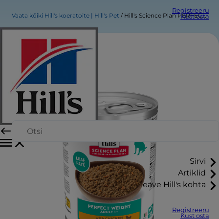
Registreeru
Vaata kõiki Hill's koeratoite | Hill's Pet
Hill's Science Plan PERFECT WEIGHT ADULT DOG FOOD with CHICKEN & VEGETABLES
Kust osta
Sirvi
Artiklid
Teave Hill's kohta
Registreeru
Kust osta