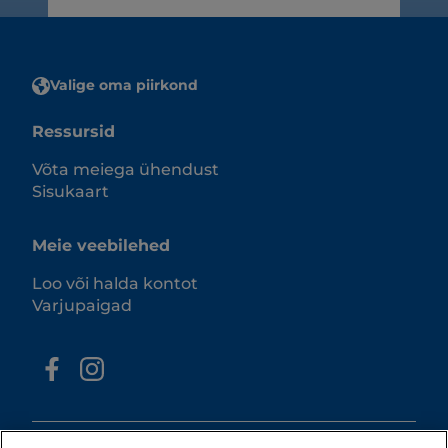
Valige oma piirkond
Ressursid
Võta meiega ühendust
Sisukaart
Meie veebilehed
Loo või halda kontot
Varjupaigad