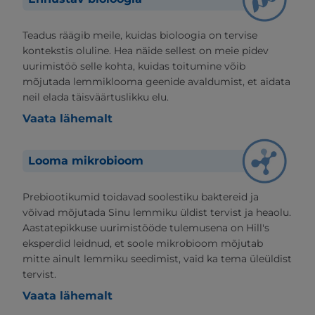
Teadus räägib meile, kuidas bioloogia on tervise
kontekstis oluline. Hea näide sellest on meie pidev
uurimistöö selle kohta, kuidas toitumine võib
mõjutada lemmiklooma geenide avaldumist, et aidata
neil elada täisväärtuslikku elu.
Vaata lähemalt
Looma mikrobioom
Prebiootikumid toidavad soolestiku baktereid ja
võivad mõjutada Sinu lemmiku üldist tervist ja heaolu.
Aastatepikkuse uurimistööde tulemusena on Hill's
eksperdid leidnud, et soole mikrobioom mõjutab
mitte ainult lemmiku seedimist, vaid ka tema üleüldist
tervist.
Vaata lähemalt