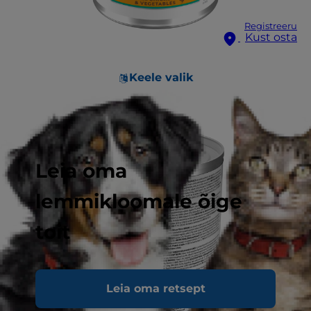
Registreeru
Kust osta
Keele valik
Leia oma
lemmikloomale õige
toit
Leia oma retsept