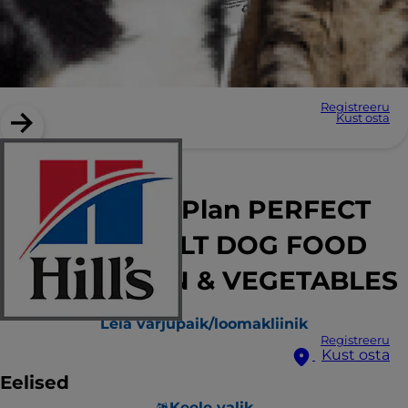
Registreeru
Kust osta
Hill's Science Plan PERFECT
WEIGHT ADULT DOG FOOD
with CHICKEN & VEGETABLES
Leia varjupaik/loomakliinik
Registreeru
Kust osta
Eelised
Keele valik