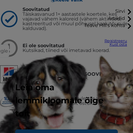
Soovitatud
Sirvi
Täiskasvanud 1+ aastastele koertele, kes
Artiklid
vajavad vähem kaloreid (vähem aktiivsed,
kastreeritud või muul põhjusel kaalutõusule
Teave Hill's kohta
kalduvad).
Registreeru
Kust osta
Ei ole soovitatud
Kutsikad, tiined või imetavad koerad.
ggle
VETERINAARIDE POOLT SOOVITATUD
Leia oma
VÕI RAHA TAGASI
lemmikloomale õige
Kui sa ei jää tootega rahule, siis tagasta
kasutamata jäänud toit ostukohta ning saad
raha tagasi.
toit