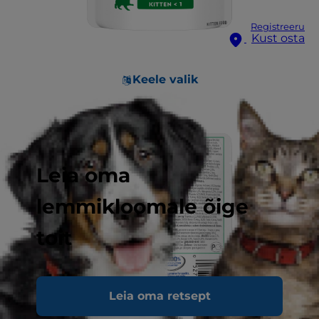
Registreeru
Kust osta
Keele valik
Leia oma
lemmikloomale õige
toit
Leia oma retsept