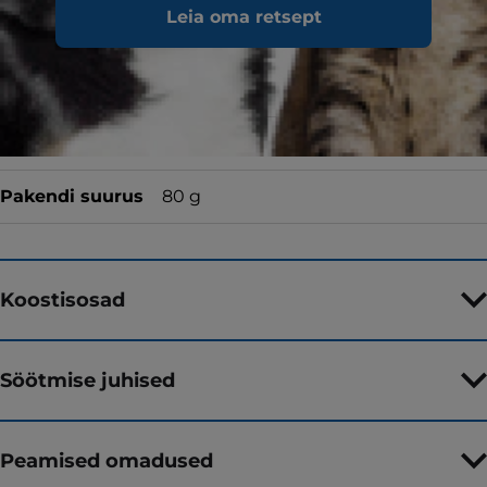
Leia oma retsept
Toidutüüp
Märgtoit
Maitse
Pakendi suurus
80 g
Koostisosad
Söötmise juhised
Peamised omadused