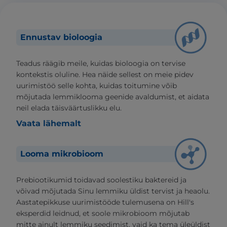
Ennustav bioloogia
Teadus räägib meile, kuidas bioloogia on tervise
kontekstis oluline. Hea näide sellest on meie pidev
uurimistöö selle kohta, kuidas toitumine võib
mõjutada lemmiklooma geenide avaldumist, et aidata
neil elada täisväärtuslikku elu.
Vaata lähemalt
Looma mikrobioom
Prebiootikumid toidavad soolestiku baktereid ja
võivad mõjutada Sinu lemmiku üldist tervist ja heaolu.
Aastatepikkuse uurimistööde tulemusena on Hill's
eksperdid leidnud, et soole mikrobioom mõjutab
mitte ainult lemmiku seedimist, vaid ka tema üleüldist