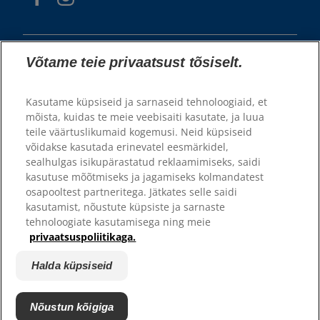
Võtame teie privaatsust tõsiselt.
Kasutame küpsiseid ja sarnaseid tehnoloogiaid, et
mõista, kuidas te meie veebisaiti kasutate, ja luua
teile väärtuslikumaid kogemusi. Neid küpsiseid
© 2025 Hill's Pet Nutrition, Inc.
võidakse kasutada erinevatel eesmärkidel,
sealhulgas isikupärastatud reklaamimiseks, saidi
Kõik õigused kaitstud.
kasutuse mõõtmiseks ja jagamiseks kolmandatest
Siin kasutatuna tähistab see registreeritud kaubamärgi staatust
osapooltest partneritega. Jätkates selle saidi
ainult USA-s; registreerimise staatus teistes piirkondades võib olla
erinev. Selle veebilehe kasutamisel kehtivad meie
kasutamist, nõustute küpsiste ja sarnaste
kasutustingimused.
tehnoloogiate kasutamisega ning meie
privaatsuspoliitikaga.
Üldtingimused
Õiguslik teave
Privaatsustingimused
Halda küpsiseid
Halda küpsiseid
Nõustun kõigiga