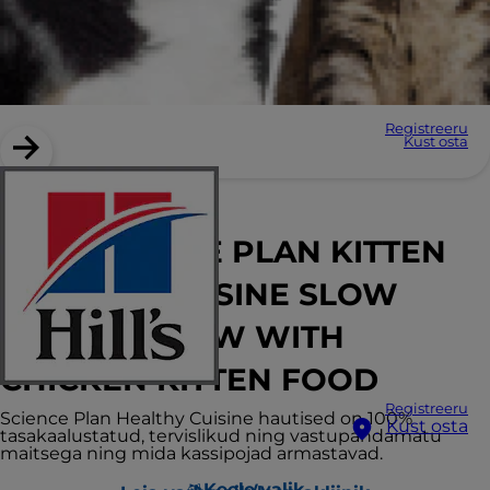
Registreeru
Kust osta
Hill’s SCIENCE PLAN KITTEN
HEALTHY CUISINE SLOW
COOKED STEW WITH
CHICKEN KITTEN FOOD
Registreeru
Science Plan Healthy Cuisine hautised on 100%
Kust osta
tasakaalustatud, tervislikud ning vastupandamatu
maitsega ning mida kassipojad armastavad.
Keele valik