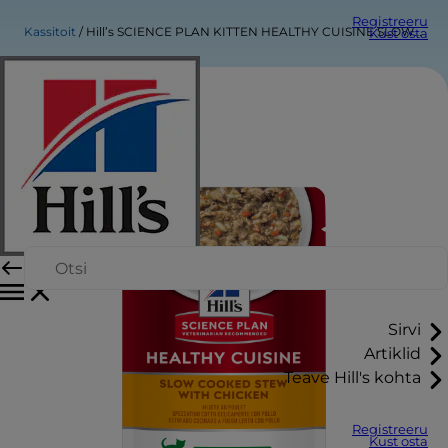
Registreeru
Kassitoit
Hill’s SCIENCE PLAN KITTEN HEALTHY CUISINE SLOW COOKED STEW WITH CHICKEN KITTEN FOOD
Kust osta
Sirvi
Artiklid
Teave Hill's kohta
Registreeru
Kust osta