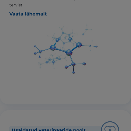
tervist.
Vaata lähemalt
Usaldatud veterinaaride poolt